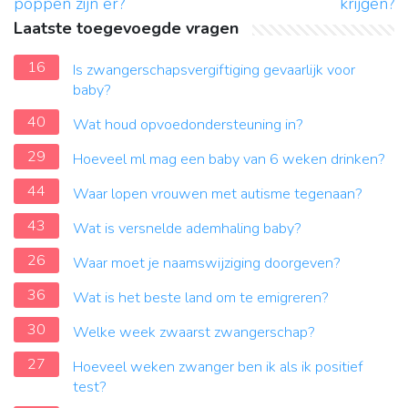
poppen zijn er?
krijgen?
Laatste toegevoegde vragen
16
Is zwangerschapsvergiftiging gevaarlijk voor
baby?
40
Wat houd opvoedondersteuning in?
29
Hoeveel ml mag een baby van 6 weken drinken?
44
Waar lopen vrouwen met autisme tegenaan?
43
Wat is versnelde ademhaling baby?
26
Waar moet je naamswijziging doorgeven?
36
Wat is het beste land om te emigreren?
30
Welke week zwaarst zwangerschap?
27
Hoeveel weken zwanger ben ik als ik positief
test?