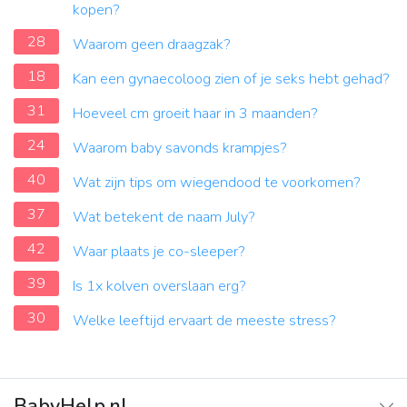
kopen?
28
Waarom geen draagzak?
18
Kan een gynaecoloog zien of je seks hebt gehad?
31
Hoeveel cm groeit haar in 3 maanden?
24
Waarom baby savonds krampjes?
40
Wat zijn tips om wiegendood te voorkomen?
37
Wat betekent de naam July?
42
Waar plaats je co-sleeper?
39
Is 1x kolven overslaan erg?
30
Welke leeftijd ervaart de meeste stress?
BabyHelp.nl