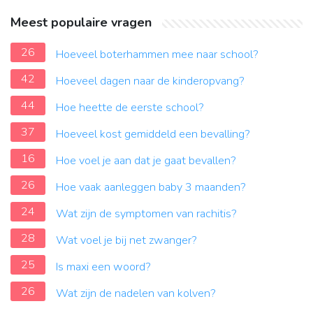
Meest populaire vragen
26
Hoeveel boterhammen mee naar school?
42
Hoeveel dagen naar de kinderopvang?
44
Hoe heette de eerste school?
37
Hoeveel kost gemiddeld een bevalling?
16
Hoe voel je aan dat je gaat bevallen?
26
Hoe vaak aanleggen baby 3 maanden?
24
Wat zijn de symptomen van rachitis?
28
Wat voel je bij net zwanger?
25
Is maxi een woord?
26
Wat zijn de nadelen van kolven?