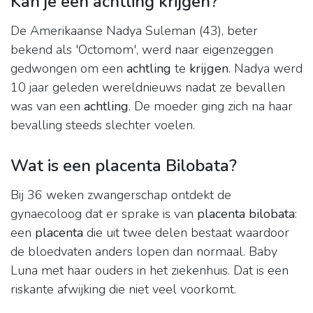
Kan je een achtling krijgen?
De Amerikaanse Nadya Suleman (43), beter
bekend als 'Octomom', werd naar eigenzeggen
gedwongen om een
achtling
te
krijgen
. Nadya werd
10 jaar geleden wereldnieuws nadat ze bevallen
was van een
achtling
. De moeder ging zich na haar
bevalling steeds slechter voelen.
Wat is een placenta Bilobata?
Bij 36 weken zwangerschap ontdekt de
gynaecoloog dat er sprake is van
placenta bilobata
:
een
placenta
die uit twee delen bestaat waardoor
de bloedvaten anders lopen dan normaal. Baby
Luna met haar ouders in het ziekenhuis. Dat is een
riskante afwijking die niet veel voorkomt.