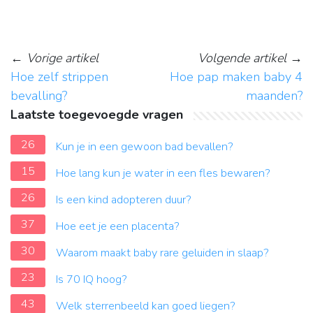
←
Vorige artikel
Volgende artikel
→
Hoe zelf strippen
Hoe pap maken baby 4
bevalling?
maanden?
Laatste toegevoegde vragen
26
Kun je in een gewoon bad bevallen?
15
Hoe lang kun je water in een fles bewaren?
26
Is een kind adopteren duur?
37
Hoe eet je een placenta?
30
Waarom maakt baby rare geluiden in slaap?
23
Is 70 IQ hoog?
43
Welk sterrenbeeld kan goed liegen?