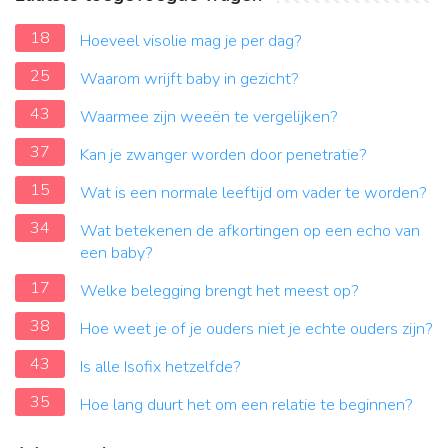
18
Hoeveel visolie mag je per dag?
25
Waarom wrijft baby in gezicht?
43
Waarmee zijn weeën te vergelijken?
37
Kan je zwanger worden door penetratie?
15
Wat is een normale leeftijd om vader te worden?
34
Wat betekenen de afkortingen op een echo van
een baby?
17
Welke belegging brengt het meest op?
38
Hoe weet je of je ouders niet je echte ouders zijn?
43
Is alle Isofix hetzelfde?
35
Hoe lang duurt het om een ​​relatie te beginnen?