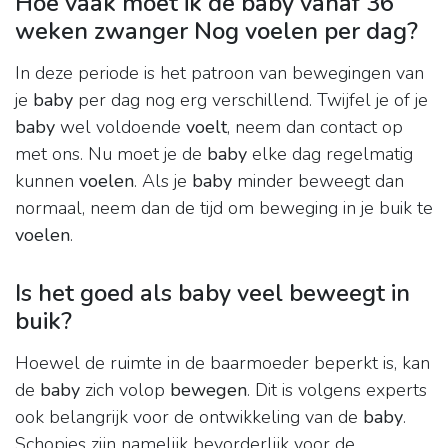
Hoe vaak moet ik de baby vanaf 36
weken zwanger Nog voelen per dag?
In deze periode is het patroon van bewegingen van
je
baby
per dag nog erg verschillend. Twijfel je of je
baby
wel voldoende
voelt
, neem dan contact op
met ons. Nu moet je de
baby
elke dag regelmatig
kunnen
voelen
. Als je
baby
minder beweegt dan
normaal, neem dan de tijd om beweging in je buik te
voelen
.
Is het goed als baby veel beweegt in
buik?
Hoewel de ruimte in de baarmoeder beperkt is, kan
de
baby
zich volop
bewegen
. Dit is volgens experts
ook belangrijk voor de ontwikkeling van de
baby
.
Schopjes zijn namelijk bevorderlijk voor de