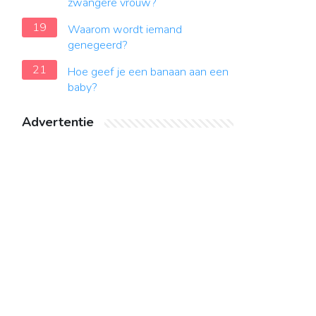
zwangere vrouw?
19
Waarom wordt iemand
genegeerd?
21
Hoe geef je een banaan aan een
baby?
Advertentie