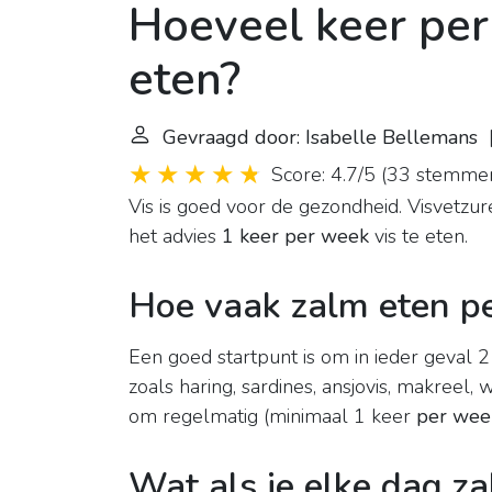
Hoeveel keer per
eten?
Gevraagd door: Isabelle Bellemans
|
Score: 4.7/5
(
33 stemme
Vis is goed voor de gezondheid. Visvetzur
het advies
1 keer per week
vis te eten.
Hoe vaak zalm eten p
Een goed startpunt is om in ieder geval 
zoals haring, sardines, ansjovis, makreel, 
om regelmatig (minimaal 1 keer
per wee
Wat als je elke dag za