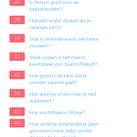
22
Is fietsen goed voor de
bekkenbodem?
26
Hoeveel water drinken als je
zwanger bent?
16
Wat is de kinderwens van twee
vrouwen?
22
Welk orgaan is het meest
kwetsbaar voor zuurstoftekort?
43
Hoe groot is de kans dat je
vriendin vreemd gaat?
39
Hoe weet je of een man je niet
waardeert?
15
Hoe vruchtbaar is 38 jaar?
30
Hoe vertel je iemand dat je geen
gevoelens meer hebt, zonder