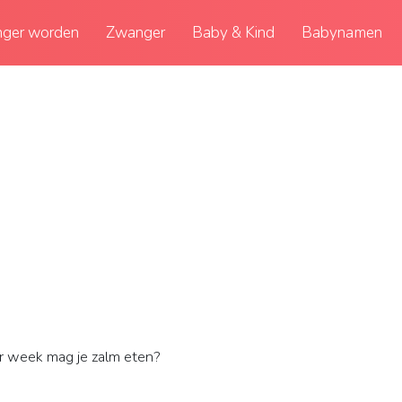
ger worden
Zwanger
Baby & Kind
Babynamen
r week mag je zalm eten?