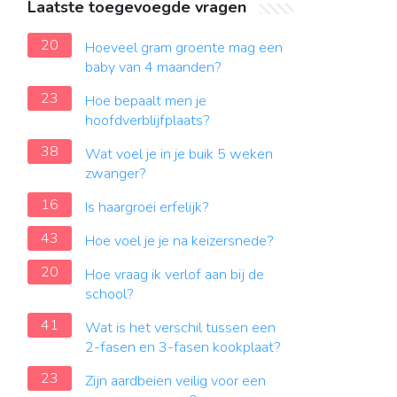
Laatste toegevoegde vragen
20
Hoeveel gram groente mag een
baby van 4 maanden?
23
Hoe bepaalt men je
hoofdverblijfplaats?
38
Wat voel je in je buik 5 weken
zwanger?
16
Is haargroei erfelijk?
43
Hoe voel je je na keizersnede?
20
Hoe vraag ik verlof aan bij de
school?
41
Wat is het verschil tussen een
2-fasen en 3-fasen kookplaat?
23
Zijn aardbeien veilig voor een