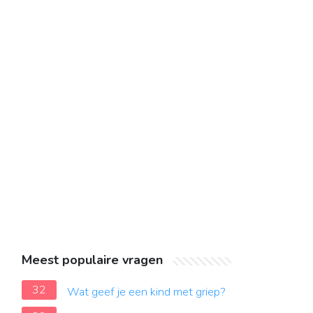
Meest populaire vragen
32
Wat geef je een kind met griep?