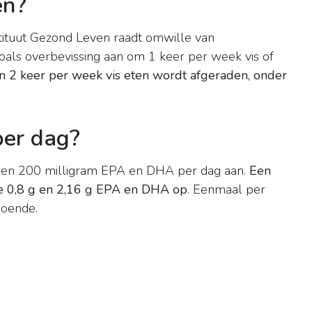
en?
tituut Gezond Leven raadt omwille van
als overbevissing aan om 1 keer per week vis of
 2 keer per week vis eten wordt afgeraden, onder
per dag?
nen 200 milligram EPA en DHA per dag aan.
Een
de 0,8 g en 2,16 g EPA en DHA op
. Eenmaal per
doende.