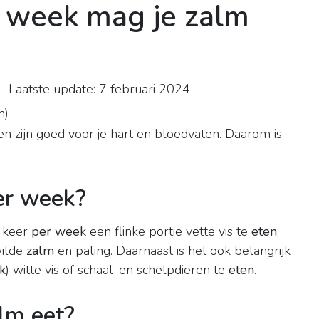
 week mag je zalm
 Laatste update: 7 februari 2024
n
)
en zijn goed voor je hart en bloedvaten. Daarom is
er week?
2 keer
per week
een flinke portie vette vis te
eten
,
wilde
zalm
en paling. Daarnaast is het ook belangrijk
k
) witte vis of schaal-en schelpdieren te
eten
.
lm eet?