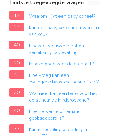
Laatste toegevoegde vragen
17
Waarom kijkt een baby scheel?
37
Kan een baby verkouden worden
van kou?
40
Hoeveel vrouwen hebben
verzakking na bevalling?
20
Is seks goed voor de prostaat?
43
Hoe vroeg kan een
zwangerschapstest positief zijn?
20
Wanneer kan een baby voor het
eerst naar de kinderopvang?
40
Hoe herken je of iemand
geobsedeerd is?
37
Kan innestelingsbloeding in