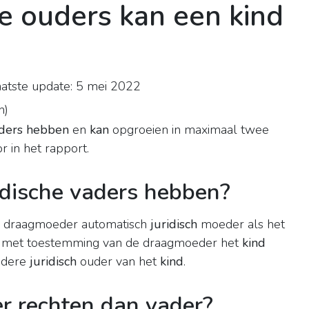
he ouders kan een kind
atste update: 5 mei 2022
n
)
uders hebben
en
kan
opgroeien in maximaal twee
r in het rapport.
idische vaders hebben?
e draagmoeder automatisch
juridisch
moeder als het
met toestemming van de draagmoeder het
kind
andere
juridisch
ouder van het
kind
.
r rechten dan vader?