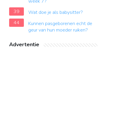
week 7?
39
Wat doe je als babysitter?
44
Kunnen pasgeborenen echt de
geur van hun moeder ruiken?
Advertentie