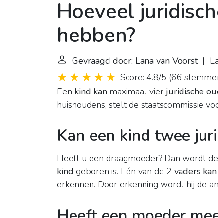
Hoeveel juridisc
hebben?
Gevraagd door: Lana van Voorst
| La
Score: 4.8/5
(
66 stemme
Een
kind kan
maximaal vier
juridische o
huishoudens, stelt de staatscommissie voo
Kan een kind twee jur
Heeft u een draagmoeder? Dan wordt d
kind
geboren is. Eén van de 2
vaders kan
erkennen. Door erkenning wordt hij de 
Heeft een moeder mee