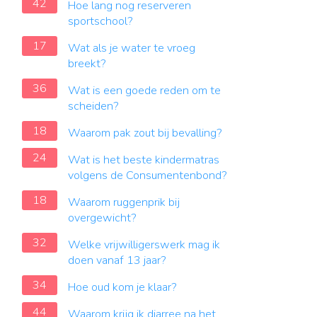
42
Hoe lang nog reserveren
sportschool?
17
Wat als je water te vroeg
breekt?
36
Wat is een goede reden om te
scheiden?
18
Waarom pak zout bij bevalling?
24
Wat is het beste kindermatras
volgens de Consumentenbond?
18
Waarom ruggenprik bij
overgewicht?
32
Welke vrijwilligerswerk mag ik
doen vanaf 13 jaar?
34
Hoe oud kom je klaar?
44
Waarom krijg ik diarree na het