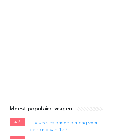
Meest populaire vragen
42
Hoeveel calorieën per dag voor
een kind van 12?