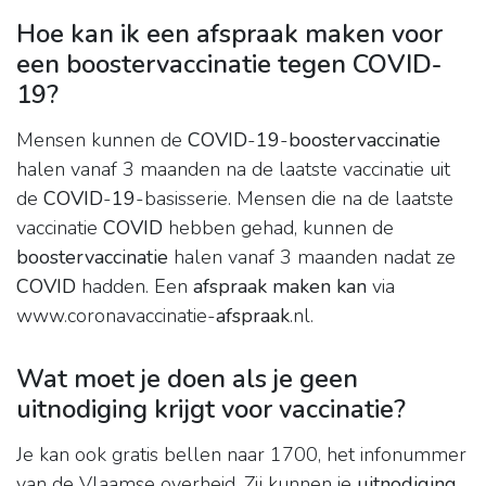
Hoe kan ik een afspraak maken voor
een boostervaccinatie tegen COVID-
19?
Mensen kunnen de
COVID
-
19
-
boostervaccinatie
halen vanaf 3 maanden na de laatste vaccinatie uit
de
COVID
-
19
-basisserie. Mensen die na de laatste
vaccinatie
COVID
hebben gehad, kunnen de
boostervaccinatie
halen vanaf 3 maanden nadat ze
COVID
hadden. Een
afspraak maken kan
via
www.coronavaccinatie-
afspraak
.nl.
Wat moet je doen als je geen
uitnodiging krijgt voor vaccinatie?
Je kan ook gratis bellen naar 1700, het infonummer
van de Vlaamse overheid. Zij kunnen je
uitnodiging