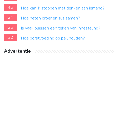
45
Hoe kan ik stoppen met denken aan iemand?
24
Hoe heten broer en zus samen?
26
Is vaak plassen een teken van innesteling?
32
Hoe borstvoeding op peil houden?
Advertentie