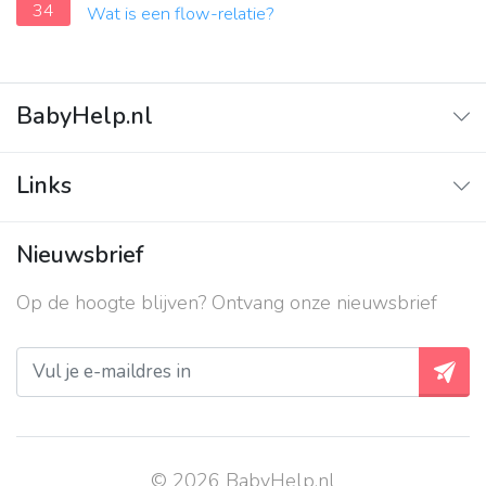
34
Wat is een flow-relatie?
BabyHelp.nl
Home
Links
Vraag & Antwoord
Adverteren
Nieuwsbrief
Contact
Op de hoogte blijven? Ontvang onze nieuwsbrief
Over ons
Privacy beleid
© 2026 BabyHelp.nl