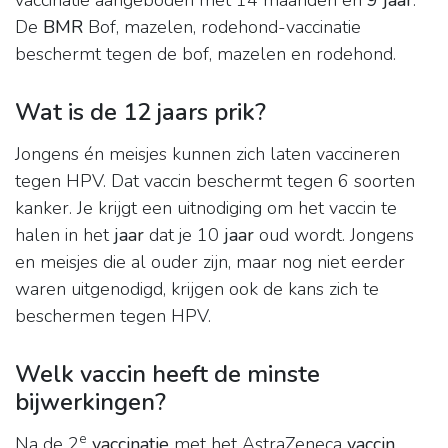
vaccinatie aangeboden met 14 maanden en
9 jaar
.
De
BMR
Bof, mazelen, rodehond-vaccinatie
beschermt tegen de bof, mazelen en rodehond.
Wat is de 12 jaars prik?
Jongens én meisjes kunnen zich laten vaccineren
tegen HPV. Dat vaccin beschermt tegen 6 soorten
kanker. Je krijgt een uitnodiging om het vaccin te
halen in het
jaar
dat je 10
jaar
oud wordt. Jongens
en meisjes die al ouder zijn, maar nog niet eerder
waren uitgenodigd, krijgen ook de kans zich te
beschermen tegen HPV.
Welk vaccin heeft de minste
bijwerkingen?
e
Na de 2
vaccinatie
met het AstraZeneca
vaccin