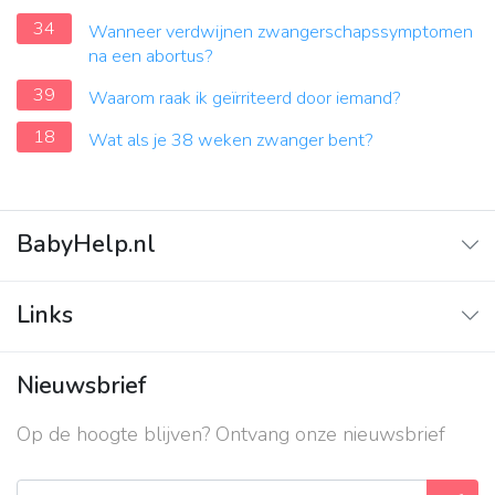
34
Wanneer verdwijnen zwangerschapssymptomen
na een abortus?
39
Waarom raak ik geïrriteerd door iemand?
18
Wat als je 38 weken zwanger bent?
BabyHelp.nl
Home
Links
Vraag & Antwoord
Adverteren
Nieuwsbrief
Contact
Op de hoogte blijven? Ontvang onze nieuwsbrief
Over ons
Privacy beleid