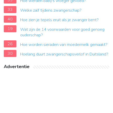
33
Hoe werden baby's vroeger gevoed?
33
Welke zalf tijdens zwangerschap?
40
Hoe zien je tepels eruit als je zwanger bent?
19
Wat zijn de 14 voorwaarden voor goed genoeg
ouderschap?
26
Hoe worden sieraden van moedermelk gemaakt?
30
Hoelang duurt zwangerschapsverlof in Duitsland?
Advertentie