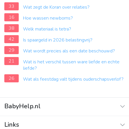
33
Wat zegt de Koran over relaties?
16
Hoe wassen newborns?
38
Welk materiaal is tetra?
42
Is spaargeld in 2026 belastingvrij?
29
Wat wordt precies als een date beschouwd?
21
Wat is het verschil tussen ware liefde en echte
liefde?
26
Wat als feestdag valt tijdens ouderschapsverlof?
BabyHelp.nl
Home
Links
Vraag & Antwoord