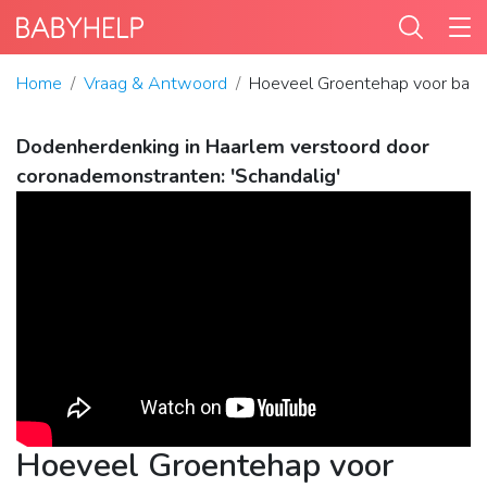
Home
Vraag & Antwoord
Hoeveel Groentehap voor bab
Dodenherdenking in Haarlem verstoord door
coronademonstranten: 'Schandalig'
Hoeveel Groentehap voor