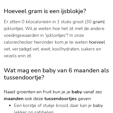
Hoeveel gram is een ijsblokje?
Er zitten 0 kilocalorieën in 1 stuks groot (30
gram
)
ijsklontjes. Wil je weten hoe het zit met de andere
voedingswaarden in 'ijsklontjes'? In onze
caloriechecker hieronder kom je te weten
hoeveel
vet, verzadigd vet, eiwit, koolhydraten, suikers en
vezels erin zit.
Wat mag een baby van 6 maanden als
tussendoortje?
Naast groenten en fruit kun je je
baby
vanaf zes
maanden
ook deze
tussendoortjes
geven:
Een korstje of stukje brood, daar kan je
baby
lekker op sabbelen. ...