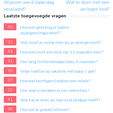
Waarom werd Vaderdag
Wat te doen met een
verplaatst?
verlegen kind?
Laatste toegevoegde vragen
30
Hoeveel geld krijg je tijdens
zwangerschapsverlof?
32
Wat moet je vooral eten als je zwanger bent?
43
Hoeveel moet een kind van 13 maanden eten?
31
Hoe lang Ochtendslaapje baby 9 maanden?
30
Waar naartoe op vakantie met baby 1 jaar?
27
Hoeveel twintigers hebben een relatie?
22
Hoe duur is bevallen in een ziekenhuis?
41
Wat kan ik doen als mijn kind tandpijn heeft?
38
Hoe kan ik geduld oefenen?