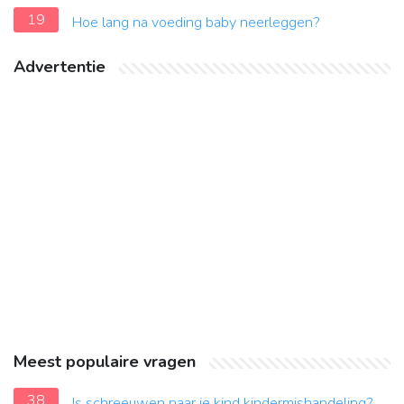
19
Hoe lang na voeding baby neerleggen?
Advertentie
Meest populaire vragen
38
Is schreeuwen naar je kind kindermishandeling?