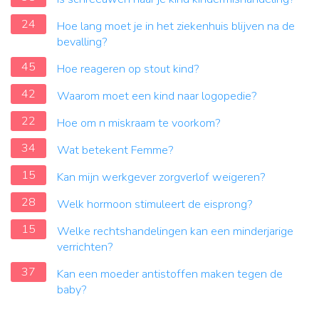
24
Hoe lang moet je in het ziekenhuis blijven na de
bevalling?
45
Hoe reageren op stout kind?
42
Waarom moet een kind naar logopedie?
22
Hoe om n miskraam te voorkom?
34
Wat betekent Femme?
15
Kan mijn werkgever zorgverlof weigeren?
28
Welk hormoon stimuleert de eisprong?
15
Welke rechtshandelingen kan een minderjarige
verrichten?
37
Kan een moeder antistoffen maken tegen de
baby?