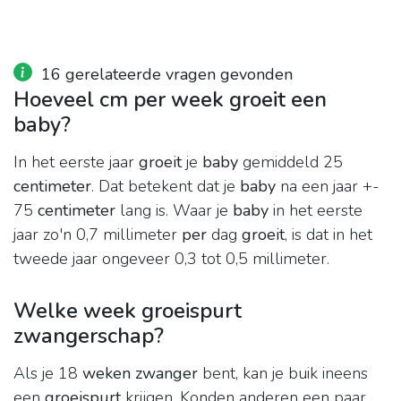
16 gerelateerde vragen gevonden
Hoeveel cm per week groeit een
baby?
In het eerste jaar
groeit
je
baby
gemiddeld 25
centimeter
. Dat betekent dat je
baby
na een jaar +-
75
centimeter
lang is. Waar je
baby
in het eerste
jaar zo'n 0,7 millimeter
per
dag
groeit
, is dat in het
tweede jaar ongeveer 0,3 tot 0,5 millimeter.
Welke week groeispurt
zwangerschap?
Als je 18
weken zwanger
bent, kan je buik ineens
een
groeispurt
krijgen. Konden anderen een paar