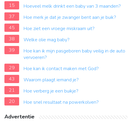
15
Hoeveel melk drinkt een baby van 3 maanden?
37
Hoe merk je dat je zwanger bent aan je buik?
45
Hoe ziet een vroege miskraam uit?
38
Welke olie mag baby?
39
Hoe kan ik mijn pasgeboren baby veilig in de auto
vervoeren?
29
Hoe kan ik contact maken met God?
43
Waarom plaagt iemand je?
21
Hoe verberg je een buikje?
20
Hoe snel resultaat na powerkolven?
Advertentie