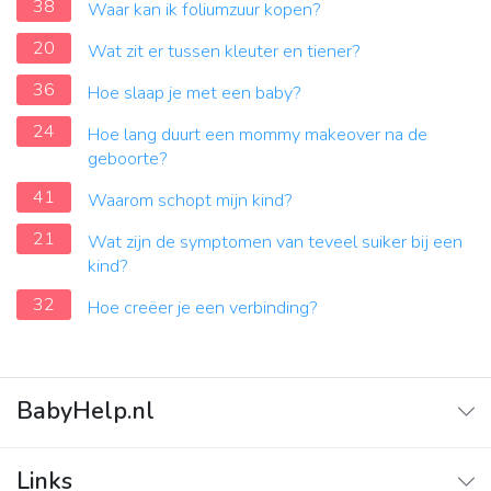
38
Waar kan ik foliumzuur kopen?
20
Wat zit er tussen kleuter en tiener?
36
Hoe slaap je met een baby?
24
Hoe lang duurt een mommy makeover na de
geboorte?
41
Waarom schopt mijn kind?
21
Wat zijn de symptomen van teveel suiker bij een
kind?
32
Hoe creëer je een verbinding?
BabyHelp.nl
Home
Links