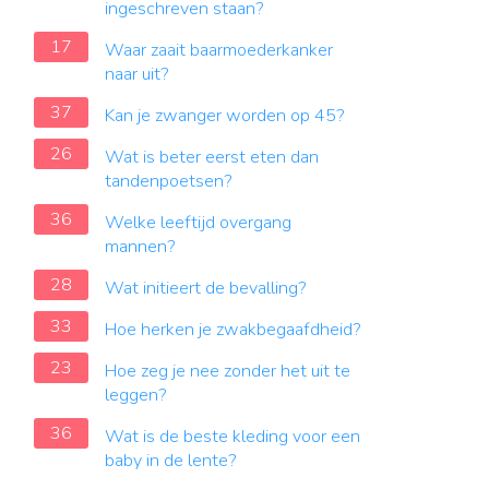
ingeschreven staan?
17
Waar zaait baarmoederkanker
naar uit?
37
Kan je zwanger worden op 45?
26
Wat is beter eerst eten dan
tandenpoetsen?
36
Welke leeftijd overgang
mannen?
28
Wat initieert de bevalling?
33
Hoe herken je zwakbegaafdheid?
23
Hoe zeg je nee zonder het uit te
leggen?
36
Wat is de beste kleding voor een
baby in de lente?