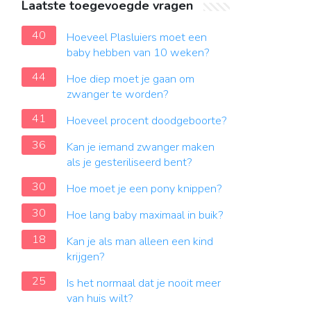
Laatste toegevoegde vragen
40
Hoeveel Plasluiers moet een
baby hebben van 10 weken?
44
Hoe diep moet je gaan om
zwanger te worden?
41
Hoeveel procent doodgeboorte?
36
Kan je iemand zwanger maken
als je gesteriliseerd bent?
30
Hoe moet je een pony knippen?
30
Hoe lang baby maximaal in buik?
18
Kan je als man alleen een kind
krijgen?
25
Is het normaal dat je nooit meer
van huis wilt?