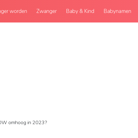
ger worden
Zwanger
Baby & Kind
Babynamen
OW omhoog in 2023?