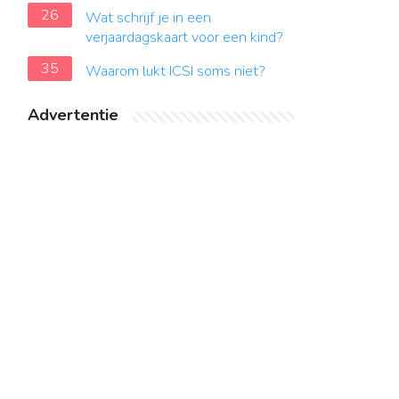
26
Wat schrijf je in een
verjaardagskaart voor een kind?
35
Waarom lukt ICSI soms niet?
Advertentie