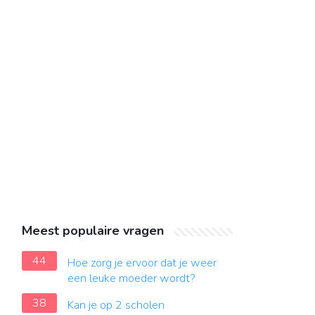
Meest populaire vragen
44
Hoe zorg je ervoor dat je weer
een leuke moeder wordt?
38
Kan je op 2 scholen