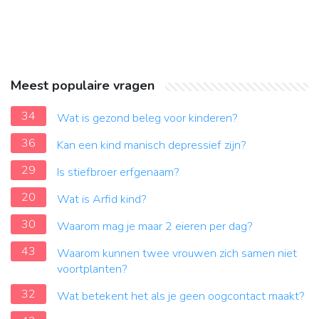
Meest populaire vragen
34
Wat is gezond beleg voor kinderen?
36
Kan een kind manisch depressief zijn?
29
Is stiefbroer erfgenaam?
20
Wat is Arfid kind?
30
Waarom mag je maar 2 eieren per dag?
43
Waarom kunnen twee vrouwen zich samen niet
voortplanten?
32
Wat betekent het als je geen oogcontact maakt?