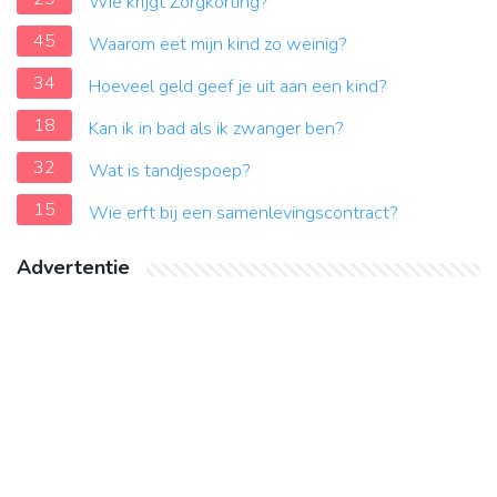
Wie krijgt Zorgkorting?
45
Waarom eet mijn kind zo weinig?
34
Hoeveel geld geef je uit aan een kind?
18
Kan ik in bad als ik zwanger ben?
32
Wat is tandjespoep?
15
Wie erft bij een samenlevingscontract?
Advertentie