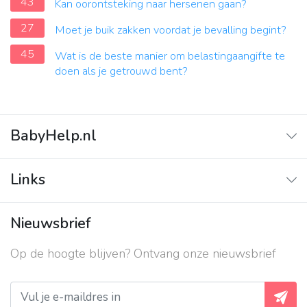
43
Kan oorontsteking naar hersenen gaan?
27
Moet je buik zakken voordat je bevalling begint?
45
Wat is de beste manier om belastingaangifte te
doen als je getrouwd bent?
BabyHelp.nl
Home
Links
Vraag & Antwoord
Adverteren
Nieuwsbrief
Contact
Op de hoogte blijven? Ontvang onze nieuwsbrief
Over ons
Privacy beleid