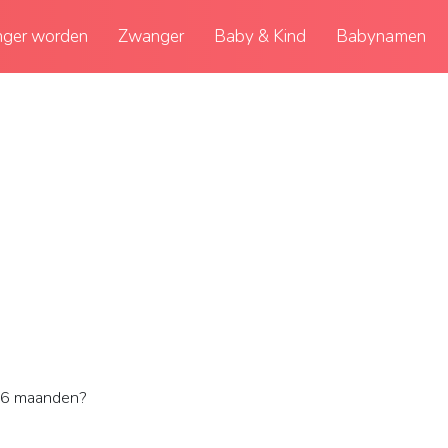
ger worden
Zwanger
Baby & Kind
Babynamen
 6 maanden?