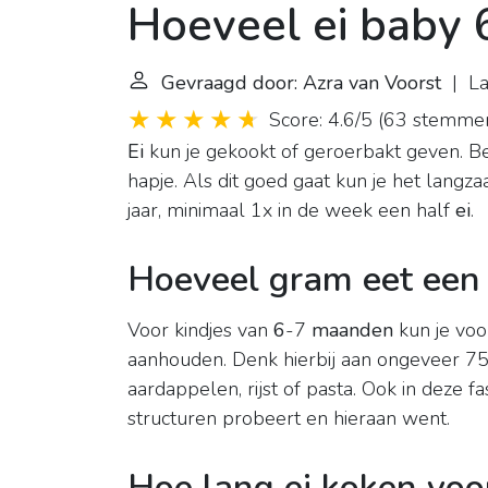
Hoeveel ei baby
Gevraagd door: Azra van Voorst
| La
Score: 4.6/5
(
63 stemme
Ei
kun je gekookt of geroerbakt geven. B
hapje. Als dit goed gaat kun je het langza
jaar, minimaal 1x in de week een half
ei
.
Hoeveel gram eet een
Voor kindjes van
6
-7
maanden
kun je voo
aanhouden. Denk hierbij aan ongeveer 7
aardappelen, rijst of pasta. Ook in deze f
structuren probeert en hieraan went.
Hoe lang ei koken voo