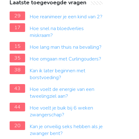
Laatste toegevoegde vragen
29
Hoe reanimeer je een kind van 2?
17
Hoe snel na bloedverlies
miskraam?
15
Hoe lang man thuis na bevalling?
35
Hoe omgaan met Curlingouders?
38
Kan ik later beginnen met
borstvoeding?
43
Hoe voelt de energie van een
tweelingziel aan?
44
Hoe voelt je buik bij 6 weken
zwangerschap?
20
Kan je onveilig seks hebben als je
zwanger bent?