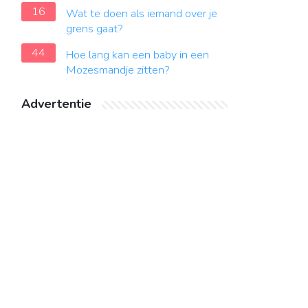
16
Wat te doen als iemand over je
grens gaat?
44
Hoe lang kan een baby in een
Mozesmandje zitten?
Advertentie