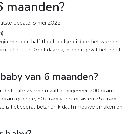
 6 maanden?
atste update: 5 mei 2022
n
)
egin met een half theelepeltje
ei
door het warme
am uitbreiden. Geef daarna, in ieder geval het eerste
 baby van 6 maanden?
r de totale warme maaltijd ongeveer 200
gram
5
gram
groente, 50
gram
vlees of vis en 75
gram
ase is het vooral belangrijk dat hij nieuwe smaken en
r baby?