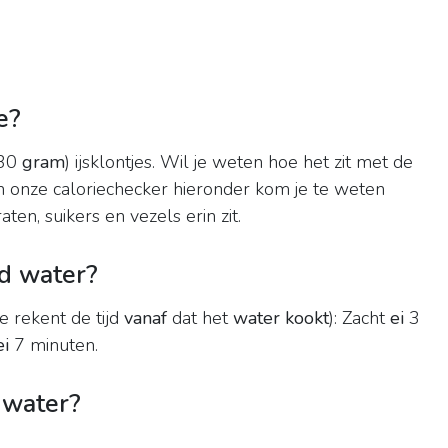
e?
(30
gram
) ijsklontjes. Wil je weten hoe het zit met de
In onze caloriechecker hieronder kom je te weten
aten, suikers en vezels erin zit.
d water?
e rekent de tijd
vanaf
dat het
water kookt
): Zacht
ei
3
ei
7 minuten.
 water?