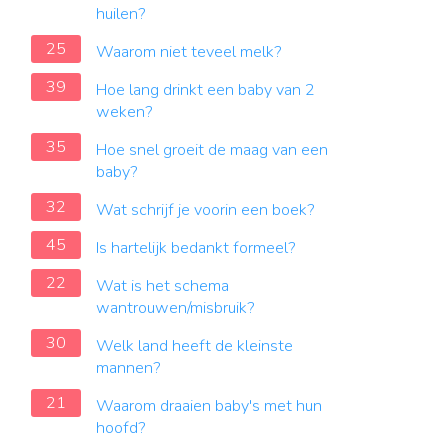
huilen?
25
Waarom niet teveel melk?
39
Hoe lang drinkt een baby van 2
weken?
35
Hoe snel groeit de maag van een
baby?
32
Wat schrijf je voorin een boek?
45
Is hartelijk bedankt formeel?
22
Wat is het schema
wantrouwen/misbruik?
30
Welk land heeft de kleinste
mannen?
21
Waarom draaien baby's met hun
hoofd?