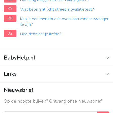
38
Wat betekent licht streepje ovulatietest?
20
Kan je een menstruatie overslaan zonder zwanger
te zijn?
32
Hoe definieer je liefde?
BabyHelp.nl
Home
Links
Vraag & Antwoord
Adverteren
Nieuwsbrief
Contact
Op de hoogte blijven? Ontvang onze nieuwsbrief
Over ons
Privacy beleid