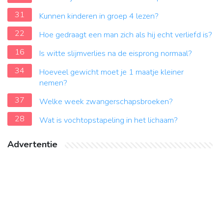
31
Kunnen kinderen in groep 4 lezen?
22
Hoe gedraagt ​​een man zich als hij echt verliefd is?
16
Is witte slijmverlies na de eisprong normaal?
34
Hoeveel gewicht moet je 1 maatje kleiner
nemen?
37
Welke week zwangerschapsbroeken?
28
Wat is vochtopstapeling in het lichaam?
Advertentie