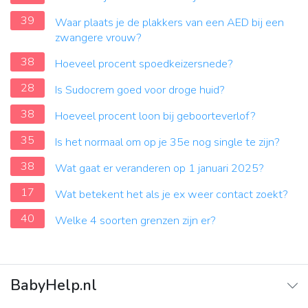
39
Waar plaats je de plakkers van een AED bij een
zwangere vrouw?
38
Hoeveel procent spoedkeizersnede?
28
Is Sudocrem goed voor droge huid?
38
Hoeveel procent loon bij geboorteverlof?
35
Is het normaal om op je 35e nog single te zijn?
38
Wat gaat er veranderen op 1 januari 2025?
17
Wat betekent het als je ex weer contact zoekt?
40
Welke 4 soorten grenzen zijn er?
BabyHelp.nl