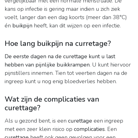
vergelijkbaar met een normale menstruatie. De
kans op infectie is gering maar indien u zich ziek
voelt, langer dan een dag koorts (meer dan 38°C)
én
buikpijn
heeft, kan dit wijzen op een infectie.
Hoe lang buikpijn na curretage?
De eerste dagen na de curettage kunt u last
hebben van pijnlijke buikkrampen
. U kunt hiervoor
pijnstillers innemen. Tien tot veertien dagen na de
ingreep kunt u nog enig bloedverlies hebben.
Wat zijn de complicaties van
curettage?
Als u gezond bent, is een
curettage
een ingreep
met een zeer klein risico op
complicaties
. Een
curettage
heeft ook geen gevolgen voor een