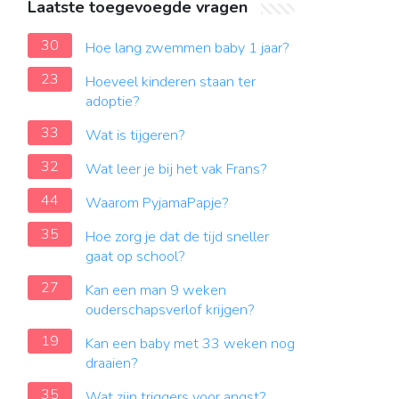
Laatste toegevoegde vragen
30
Hoe lang zwemmen baby 1 jaar?
23
Hoeveel kinderen staan ter
adoptie?
33
Wat is tijgeren?
32
Wat leer je bij het vak Frans?
44
Waarom PyjamaPapje?
35
Hoe zorg je dat de tijd sneller
gaat op school?
27
Kan een man 9 weken
ouderschapsverlof krijgen?
19
Kan een baby met 33 weken nog
draaien?
35
Wat zijn triggers voor angst?