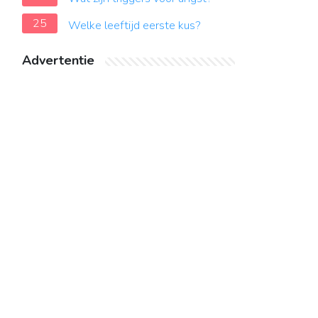
25
Welke leeftijd eerste kus?
Advertentie