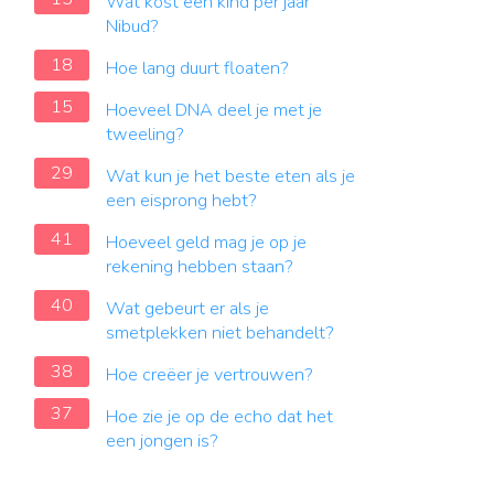
Wat kost een kind per jaar
Nibud?
18
Hoe lang duurt floaten?
15
Hoeveel DNA deel je met je
tweeling?
29
Wat kun je het beste eten als je
een eisprong hebt?
41
Hoeveel geld mag je op je
rekening hebben staan?
40
Wat gebeurt er als je
smetplekken niet behandelt?
38
Hoe creëer je vertrouwen?
37
Hoe zie je op de echo dat het
een jongen is?