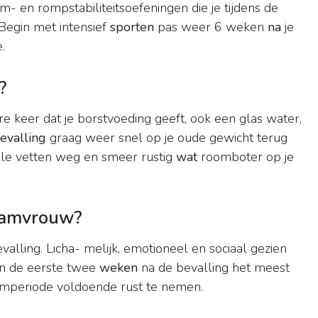
 en rompstabiliteitsoefeningen die je tijdens de
Begin met intensief
sporten
pas weer 6 weken
na
je
.
?
 keer dat je borstvoeding geeft, ook een glas water,
evalling
graag weer snel op je oude gewicht terug
alle vetten weg en smeer rustig
wat
roomboter op je
aamvrouw?
valling. Licha- melijk, emotioneel en sociaal gezien
jn de eerste twee
weken
na de bevalling het meest
aamperiode voldoende rust te nemen.