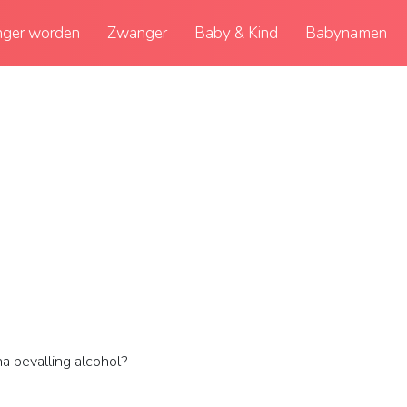
ger worden
Zwanger
Baby & Kind
Babynamen
 bevalling alcohol?