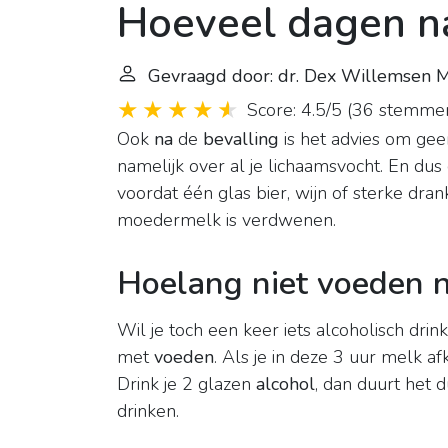
Hoeveel dagen na
Gevraagd door: dr. Dex Willemsen 
Score: 4.5/5
(
36 stemme
Ook
na
de
bevalling
is het advies om ge
namelijk over al je lichaamsvocht. En dus
voordat één glas bier, wijn of sterke dran
moedermelk is verdwenen.
Hoelang niet voeden n
Wil je toch een keer iets alcoholisch drin
met
voeden
. Als je in deze 3 uur melk af
Drink je 2 glazen
alcohol
, dan duurt het 
drinken.