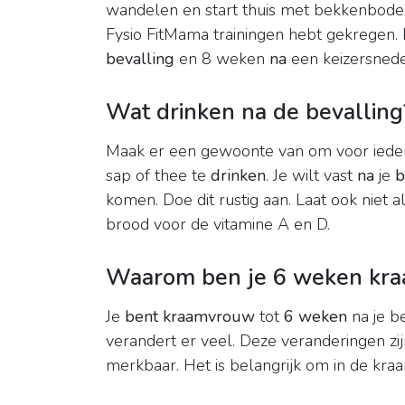
wandelen en start thuis met bekkenbodem-
Fysio FitMama trainingen hebt gekregen. 
bevalling
en 8 weken
na
een keizersnede
Wat drinken na de bevalling
Maak er een gewoonte van om voor iedere
sap of thee te
drinken
. Je wilt vast
na
je
b
komen. Doe dit rustig aan. Laat ook niet 
brood voor de vitamine A en D.
Waarom ben je 6 weken kr
Je
bent kraamvrouw
tot
6 weken
na je be
verandert er veel. Deze veranderingen zi
merkbaar. Het is belangrijk om in de kr