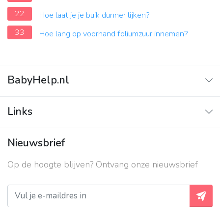
22
Hoe laat je je buik dunner lijken?
33
Hoe lang op voorhand foliumzuur innemen?
BabyHelp.nl
Home
Links
Vraag & Antwoord
Adverteren
Nieuwsbrief
Contact
Op de hoogte blijven? Ontvang onze nieuwsbrief
Over ons
Privacy beleid