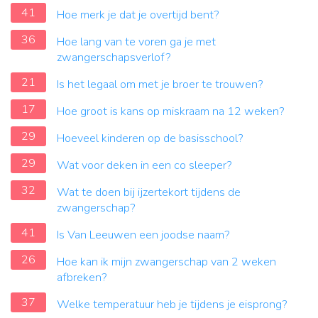
41
Hoe merk je dat je overtijd bent?
36
Hoe lang van te voren ga je met
zwangerschapsverlof?
21
Is het legaal om met je broer te trouwen?
17
Hoe groot is kans op miskraam na 12 weken?
29
Hoeveel kinderen op de basisschool?
29
Wat voor deken in een co sleeper?
32
Wat te doen bij ijzertekort tijdens de
zwangerschap?
41
Is Van Leeuwen een joodse naam?
26
Hoe kan ik mijn zwangerschap van 2 weken
afbreken?
37
Welke temperatuur heb je tijdens je eisprong?