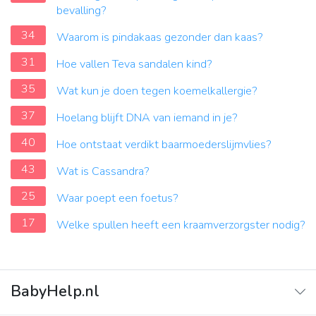
bevalling?
34
Waarom is pindakaas gezonder dan kaas?
31
Hoe vallen Teva sandalen kind?
35
Wat kun je doen tegen koemelkallergie?
37
Hoelang blijft DNA van iemand in je?
40
Hoe ontstaat verdikt baarmoederslijmvlies?
43
Wat is Cassandra?
25
Waar poept een foetus?
17
Welke spullen heeft een kraamverzorgster nodig?
BabyHelp.nl