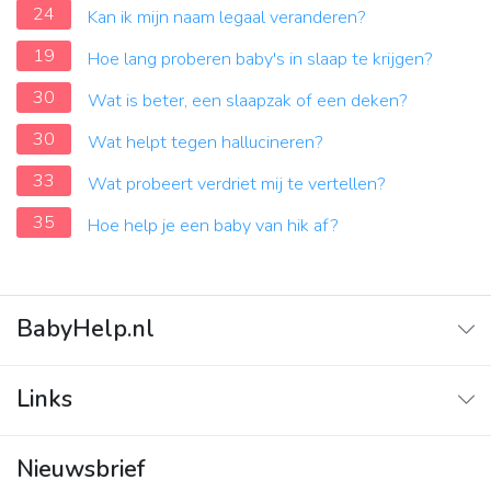
24
Kan ik mijn naam legaal veranderen?
19
Hoe lang proberen baby's in slaap te krijgen?
30
Wat is beter, een slaapzak of een deken?
30
Wat helpt tegen hallucineren?
33
Wat probeert verdriet mij te vertellen?
35
Hoe help je een baby van hik af?
BabyHelp.nl
Home
Links
Vraag & Antwoord
Adverteren
Nieuwsbrief
Contact