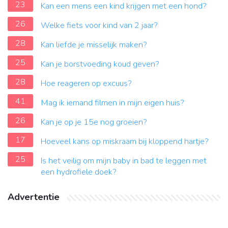
23
Kan een mens een kind krijgen met een hond?
26
Welke fiets voor kind van 2 jaar?
28
Kan liefde je misselijk maken?
25
Kan je borstvoeding koud geven?
28
Hoe reageren op excuus?
41
Mag ik iemand filmen in mijn eigen huis?
26
Kan je op je 15e nog groeien?
17
Hoeveel kans op miskraam bij kloppend hartje?
25
Is het veilig om mijn baby in bad te leggen met
een hydrofiele doek?
Advertentie