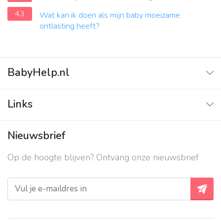
43
Wat kan ik doen als mijn baby moeizame
ontlasting heeft?
BabyHelp.nl
Home
Links
Vraag & Antwoord
Adverteren
Nieuwsbrief
Contact
Op de hoogte blijven? Ontvang onze nieuwsbrief
Over ons
Privacy beleid