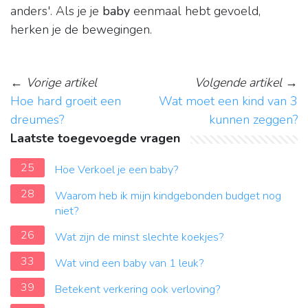
anders'. Als je je
baby
eenmaal hebt gevoeld,
herken je de bewegingen.
←
Vorige artikel
Volgende artikel
→
Hoe hard groeit een
Wat moet een kind van 3
dreumes?
kunnen zeggen?
Laatste toegevoegde vragen
25
Hoe Verkoel je een baby?
28
Waarom heb ik mijn kindgebonden budget nog
niet?
26
Wat zijn de minst slechte koekjes?
33
Wat vind een baby van 1 leuk?
39
Betekent verkering ook verloving?