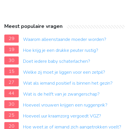
Meest populaire vragen
29
Waarom alleenstaande moeder worden?
19
Hoe krijg je een drukke peuter rustig?
30
Doet iedere baby schaterlachen?
15
Welke zij moet je liggen voor een zetpil?
27
Wat als iemand positief is binnen het gezin?
44
Wat is de helft van je zwangerschap?
30
Hoeveel vrouwen krijgen een ruggenprik?
25
Hoeveel uur kraamzorg vergoedt VGZ?
20
Hoe weet je of iemand zich aangetrokken voelt?