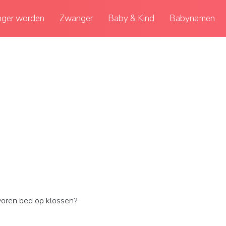
ger worden
Zwanger
Baby & Kind
Babynamen
voren bed op klossen?