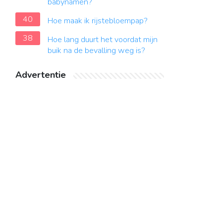
babynamen?
40
Hoe maak ik rijstebloempap?
38
Hoe lang duurt het voordat mijn
buik na de bevalling weg is?
Advertentie