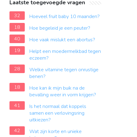
Laatste toegevoegde vragen
32
Hoeveel fruit baby 10 maanden?
18
Hoe begeleid je een peuter?
40
Hoe vaak mislukt een abortus?
19
Helpt een moedermelkbad tegen
eczeem?
28
Welke vitamine tegen onrustige
benen?
18
Hoe kan ik mijn buik na de
bevalling weer in vorm krijgen?
41
Is het normaal dat koppels
samen een verlovingsring
uitkiezen?
42
Wat zijn korte en unieke