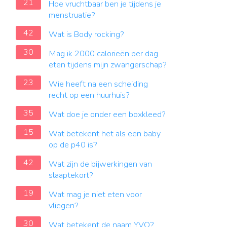
21
Hoe vruchtbaar ben je tijdens je
menstruatie?
42
Wat is Body rocking?
30
Mag ik 2000 calorieën per dag
eten tijdens mijn zwangerschap?
23
Wie heeft na een scheiding
recht op een huurhuis?
35
Wat doe je onder een boxkleed?
15
Wat betekent het als een baby
op de p40 is?
42
Wat zijn de bijwerkingen van
slaaptekort?
19
Wat mag je niet eten voor
vliegen?
30
Wat betekent de naam YVO?