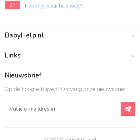
27
Hoe krijg je stijfheid weg?
BabyHelp.nl
Home
Links
Vraag & Antwoord
Adverteren
Nieuwsbrief
Contact
Op de hoogte blijven? Ontvang onze nieuwsbrief
Over ons
Privacy beleid