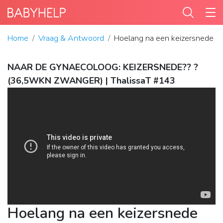
Home
Vraag & Antwoord
Hoelang na een keizersnede m
NAAR DE GYNAECOLOOG: KEIZERSNEDE?? ?
(36,5WKN ZWANGER) | ThalissaT #143
Hoelang na een keizersnede