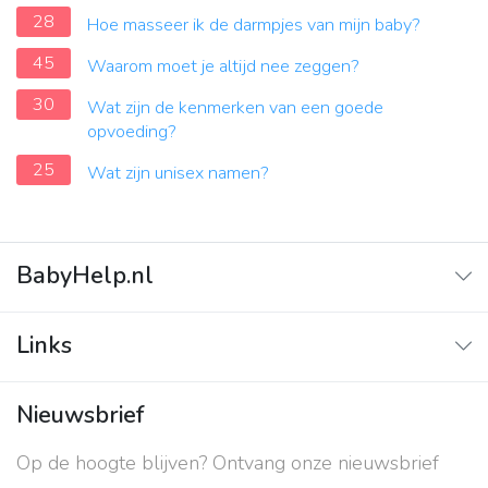
28
Hoe masseer ik de darmpjes van mijn baby?
45
Waarom moet je altijd nee zeggen?
30
Wat zijn de kenmerken van een goede
opvoeding?
25
Wat zijn unisex namen?
BabyHelp.nl
Home
Links
Vraag & Antwoord
Adverteren
Nieuwsbrief
Contact
Op de hoogte blijven? Ontvang onze nieuwsbrief
Over ons