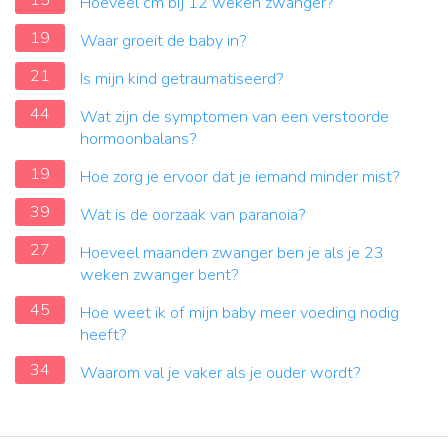
15
Hoeveel cm bij 12 weken zwanger?
19
Waar groeit de baby in?
21
Is mijn kind getraumatiseerd?
44
Wat zijn de symptomen van een verstoorde
hormoonbalans?
19
Hoe zorg je ervoor dat je iemand minder mist?
39
Wat is de oorzaak van paranoia?
27
Hoeveel maanden zwanger ben je als je 23
weken zwanger bent?
45
Hoe weet ik of mijn baby meer voeding nodig
heeft?
34
Waarom val je vaker als je ouder wordt?