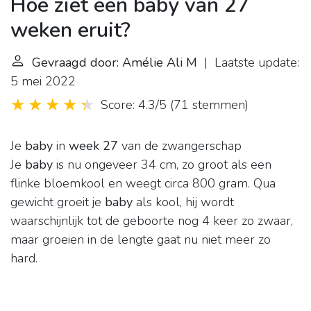
Hoe ziet een baby van 27
weken eruit?
Gevraagd door: Amélie Ali M
| Laatste update:
5 mei 2022
Score: 4.3/5
(
71 stemmen
)
Je
baby
in
week 27
van de zwangerschap
Je
baby
is nu ongeveer 34 cm, zo groot als een
flinke bloemkool en weegt circa 800 gram. Qua
gewicht groeit je
baby
als kool, hij wordt
waarschijnlijk tot de geboorte nog 4 keer zo zwaar,
maar groeien in de lengte gaat nu niet meer zo
hard.