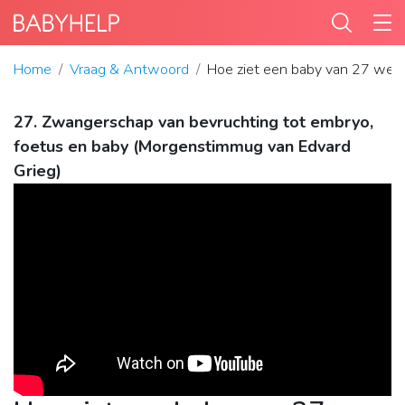
Home
Vraag & Antwoord
Hoe ziet een baby van 27 weke
27. Zwangerschap van bevruchting tot embryo,
foetus en baby (Morgenstimmug van Edvard
Grieg)