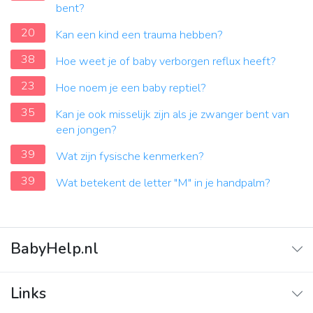
bent?
20
Kan een kind een trauma hebben?
38
Hoe weet je of baby verborgen reflux heeft?
23
Hoe noem je een baby reptiel?
35
Kan je ook misselijk zijn als je zwanger bent van
een jongen?
39
Wat zijn fysische kenmerken?
39
Wat betekent de letter "M" in je handpalm?
BabyHelp.nl
Home
Links
Vraag & Antwoord