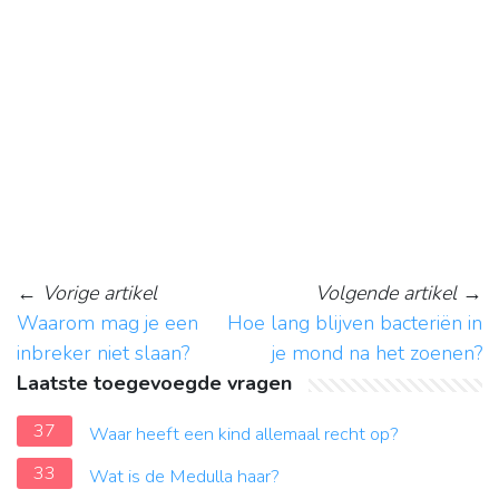
←
Vorige artikel
Volgende artikel
→
Waarom mag je een
Hoe lang blijven bacteriën in
inbreker niet slaan?
je mond na het zoenen?
Laatste toegevoegde vragen
37
Waar heeft een kind allemaal recht op?
33
Wat is de Medulla haar?