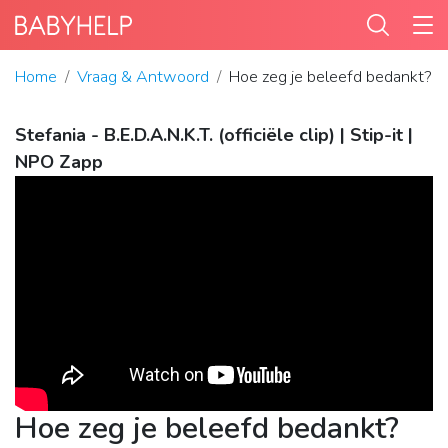
Home
Vraag & Antwoord
Hoe zeg je beleefd bedankt?
Stefania - B.E.D.A.N.K.T. (officiële clip) | Stip-it |
NPO Zapp
Hoe zeg je beleefd bedankt?