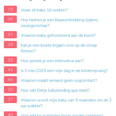
15
Waar zit baby 16 weken?
36
Hoe herken je een blaasontsteking tijdens
zwangerschap?
31
Waarom baby gefrustreerd aan de borst?
39
Kan je een boete krijgen voor op de stoep
fietsen?
35
Hoe spreek je een intersekse aan?
43
Is 5 mei 2025 een vrije dag in de kinderopvang?
45
Waarom maakt iemand geen oogcontact?
30
Hoe valt Dirkje babykleding qua maat?
37
Waarom wordt mijn baby van 5 maanden om de 2
uur wakker?
45
Wie erft bij overlijden broer zonder kinderen?