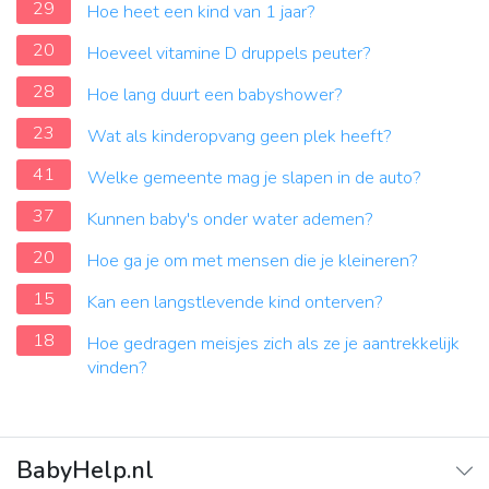
29
Hoe heet een kind van 1 jaar?
20
Hoeveel vitamine D druppels peuter?
28
Hoe lang duurt een babyshower?
23
Wat als kinderopvang geen plek heeft?
41
Welke gemeente mag je slapen in de auto?
37
Kunnen baby's onder water ademen?
20
Hoe ga je om met mensen die je kleineren?
15
Kan een langstlevende kind onterven?
18
Hoe gedragen meisjes zich als ze je aantrekkelijk
vinden?
BabyHelp.nl