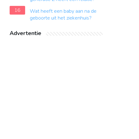
16
Wat heeft een baby aan na de
geboorte uit het ziekenhuis?
Advertentie