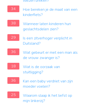
vliezen breken?
34
Hoe bereken je de maat van een
kinderfiets?
38
Wanneer laten kinderen hun
geslachtsdelen zien?
29
Is een zitverhoger verplicht in
Duitsland?
36
Wat gebeurt er met een man als
de vrouw zwanger is?
18
Wat is de oorzaak van
stuitligging?
36
Kan een baby verdriet van zijn
moeder voelen?
25
Waarom slaap ik het liefst op
mijn linkerzij?