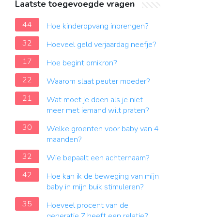
Laatste toegevoegde vragen
44
Hoe kinderopvang inbrengen?
32
Hoeveel geld verjaardag neefje?
17
Hoe begint omikron?
22
Waarom slaat peuter moeder?
21
Wat moet je doen als je niet
meer met iemand wilt praten?
30
Welke groenten voor baby van 4
maanden?
32
Wie bepaalt een achternaam?
42
Hoe kan ik de beweging van mijn
baby in mijn buik stimuleren?
35
Hoeveel procent van de
generatie Z heeft een relatie?