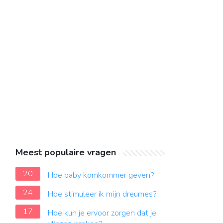
Meest populaire vragen
20
Hoe baby komkommer geven?
24
Hoe stimuleer ik mijn dreumes?
17
Hoe kun je ervoor zorgen dat je