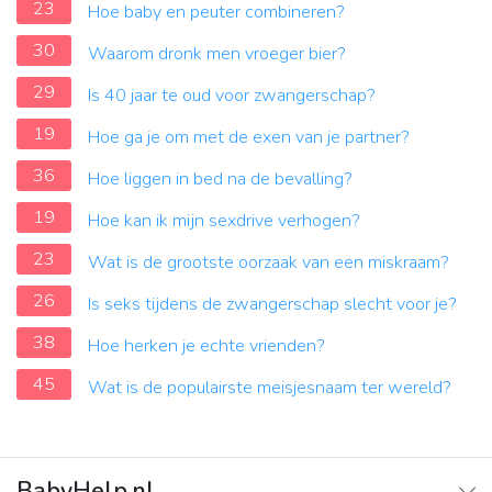
23
Hoe baby en peuter combineren?
30
Waarom dronk men vroeger bier?
29
Is 40 jaar te oud voor zwangerschap?
19
Hoe ga je om met de exen van je partner?
36
Hoe liggen in bed na de bevalling?
19
Hoe kan ik mijn sexdrive verhogen?
23
Wat is de grootste oorzaak van een miskraam?
26
Is seks tijdens de zwangerschap slecht voor je?
38
Hoe herken je echte vrienden?
45
Wat is de populairste meisjesnaam ter wereld?
BabyHelp.nl