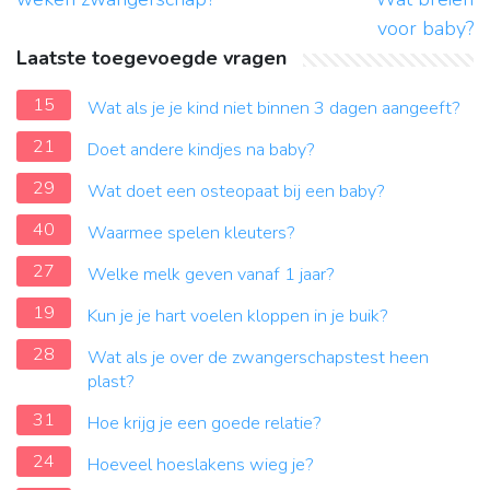
voor baby?
Laatste toegevoegde vragen
15
Wat als je je kind niet binnen 3 dagen aangeeft?
21
Doet andere kindjes na baby?
29
Wat doet een osteopaat bij een baby?
40
Waarmee spelen kleuters?
27
Welke melk geven vanaf 1 jaar?
19
Kun je je hart voelen kloppen in je buik?
28
Wat als je over de zwangerschapstest heen
plast?
31
Hoe krijg je een goede relatie?
24
Hoeveel hoeslakens wieg je?