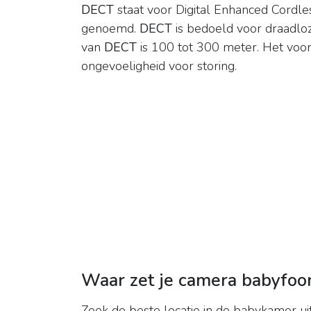
DECT
staat voor Digital Enhanced Cordle
genoemd.
DECT
is bedoeld voor draadloz
van
DECT
is 100 tot 300 meter. Het voo
ongevoeligheid voor storing.
Waar zet je camera babyfoo
Zoek de beste locatie in de babykamer uit