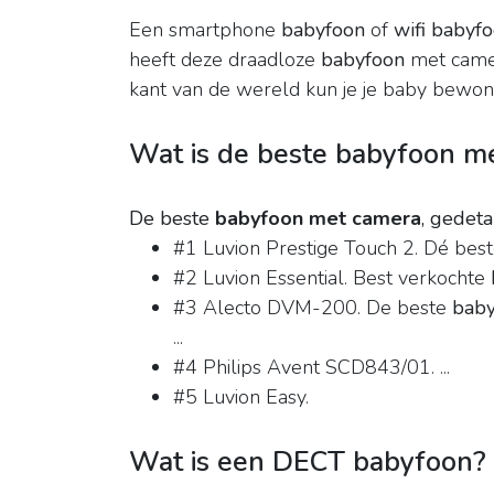
Een smartphone
babyfoon
of
wifi babyf
heeft deze draadloze
babyfoon
met camera
kant van de wereld kun je je baby bewo
Wat is de beste babyfoon m
De beste
babyfoon met camera
, gedeta
#1 Luvion Prestige Touch 2. Dé bes
#2 Luvion Essential. Best verkochte
#3 Alecto DVM-200. De beste
baby
...
#4 Philips Avent SCD843/01. ...
#5 Luvion Easy.
Wat is een DECT babyfoon?