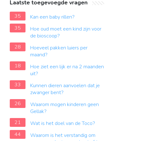
Laatste toegevoegde vragen
35
Kan een baby rillen?
35
Hoe oud moet een kind zijn voor
de bioscoop?
28
Hoeveel pakken luiers per
maand?
18
Hoe ziet een lijk er na 2 maanden
uit?
33
Kunnen dieren aanvoelen dat je
zwanger bent?
26
Waarom mogen kinderen geen
Gellak?
21
Wat is het doel van de Toco?
44
Waarom is het verstandig om