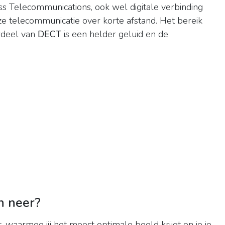
ss Telecommunications, ook wel digitale verbinding
e telecommunicatie over korte afstand. Het bereik
rdeel van
DECT
is een helder geluid en de
n neer?
, waarmee jij het meest optimale beeld krijgt en je je