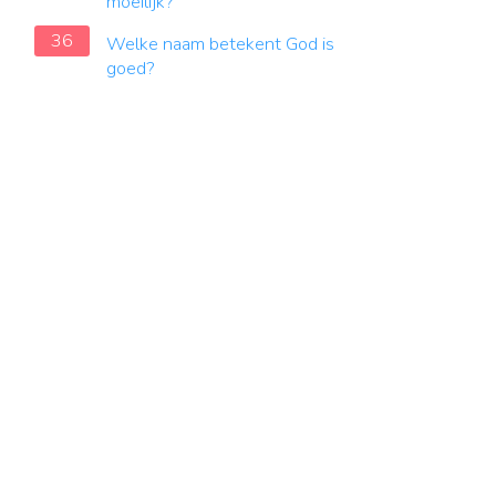
moeilijk?
36
Welke naam betekent God is
goed?