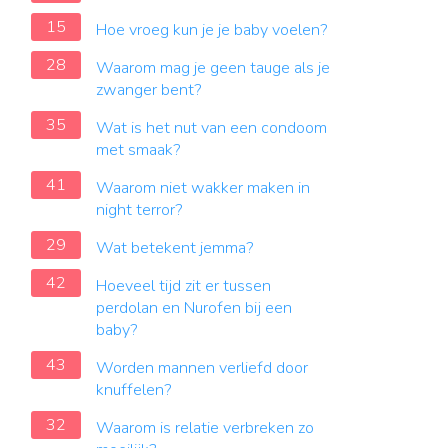
15
Hoe vroeg kun je je baby voelen?
28
Waarom mag je geen tauge als je
zwanger bent?
35
Wat is het nut van een condoom
met smaak?
41
Waarom niet wakker maken in
night terror?
29
Wat betekent jemma?
42
Hoeveel tijd zit er tussen
perdolan en Nurofen bij een
baby?
43
Worden mannen verliefd door
knuffelen?
32
Waarom is relatie verbreken zo