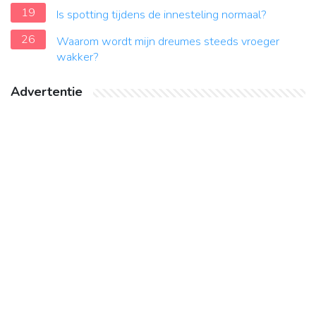
19
Is spotting tijdens de innesteling normaal?
26
Waarom wordt mijn dreumes steeds vroeger
wakker?
Advertentie