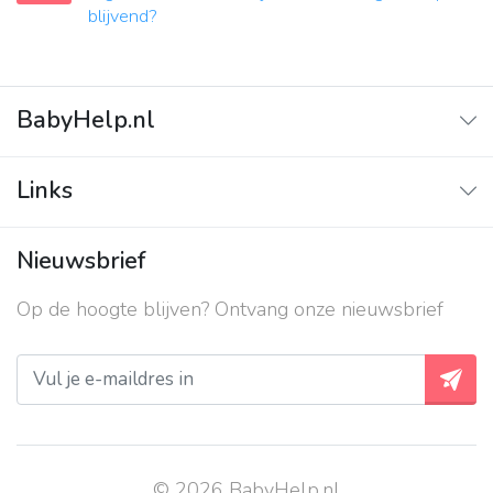
blijvend?
BabyHelp.nl
Home
Links
Vraag & Antwoord
Adverteren
Nieuwsbrief
Contact
Op de hoogte blijven? Ontvang onze nieuwsbrief
Over ons
Privacy beleid
© 2026 BabyHelp.nl