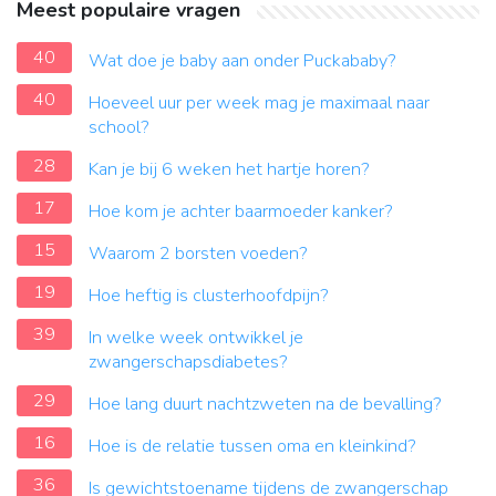
Meest populaire vragen
40
Wat doe je baby aan onder Puckababy?
40
Hoeveel uur per week mag je maximaal naar
school?
28
Kan je bij 6 weken het hartje horen?
17
Hoe kom je achter baarmoeder kanker?
15
Waarom 2 borsten voeden?
19
Hoe heftig is clusterhoofdpijn?
39
In welke week ontwikkel je
zwangerschapsdiabetes?
29
Hoe lang duurt nachtzweten na de bevalling?
16
Hoe is de relatie tussen oma en kleinkind?
36
Is gewichtstoename tijdens de zwangerschap