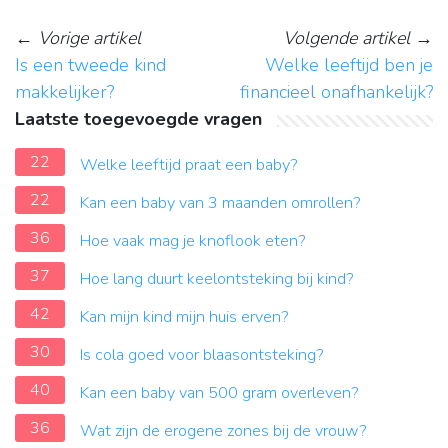
←
Vorige artikel
Volgende artikel
→
Is een tweede kind
Welke leeftijd ben je
makkelijker?
financieel onafhankelijk?
Laatste toegevoegde vragen
22
Welke leeftijd praat een baby?
22
Kan een baby van 3 maanden omrollen?
36
Hoe vaak mag je knoflook eten?
37
Hoe lang duurt keelontsteking bij kind?
42
Kan mijn kind mijn huis erven?
30
Is cola goed voor blaasontsteking?
40
Kan een baby van 500 gram overleven?
36
Wat zijn de erogene zones bij de vrouw?