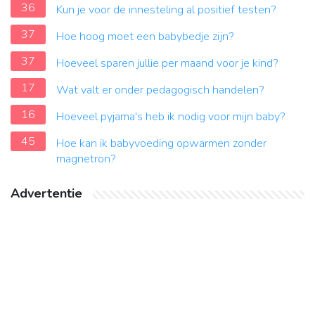
36
Kun je voor de innesteling al positief testen?
37
Hoe hoog moet een babybedje zijn?
37
Hoeveel sparen jullie per maand voor je kind?
17
Wat valt er onder pedagogisch handelen?
16
Hoeveel pyjama's heb ik nodig voor mijn baby?
45
Hoe kan ik babyvoeding opwarmen zonder
magnetron?
Advertentie