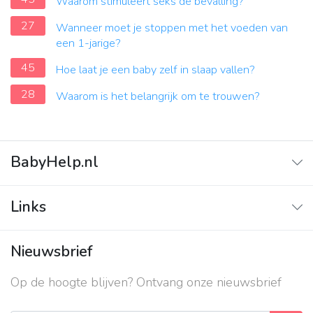
Waarom stimuleert seks de bevalling?
27
Wanneer moet je stoppen met het voeden van
een 1-jarige?
45
Hoe laat je een baby zelf in slaap vallen?
28
Waarom is het belangrijk om te trouwen?
BabyHelp.nl
Home
Links
Vraag & Antwoord
Adverteren
Nieuwsbrief
Contact
Op de hoogte blijven? Ontvang onze nieuwsbrief
Over ons
Privacy beleid