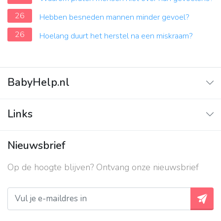
26
Hebben besneden mannen minder gevoel?
26
Hoelang duurt het herstel na een miskraam?
BabyHelp.nl
Home
Links
Vraag & Antwoord
Adverteren
Nieuwsbrief
Contact
Op de hoogte blijven? Ontvang onze nieuwsbrief
Over ons
Privacy beleid