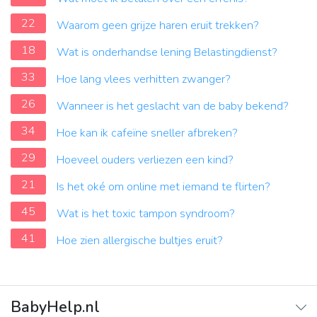
22
Waarom geen grijze haren eruit trekken?
18
Wat is onderhandse lening Belastingdienst?
33
Hoe lang vlees verhitten zwanger?
26
Wanneer is het geslacht van de baby bekend?
34
Hoe kan ik cafeïne sneller afbreken?
29
Hoeveel ouders verliezen een kind?
21
Is het oké om online met iemand te flirten?
45
Wat is het toxic tampon syndroom?
41
Hoe zien allergische bultjes eruit?
BabyHelp.nl