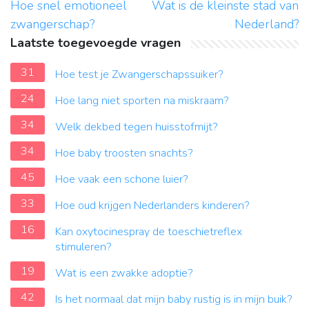
Hoe snel emotioneel
Wat is de kleinste stad van
zwangerschap?
Nederland?
Laatste toegevoegde vragen
31
Hoe test je Zwangerschapssuiker?
24
Hoe lang niet sporten na miskraam?
34
Welk dekbed tegen huisstofmijt?
34
Hoe baby troosten snachts?
45
Hoe vaak een schone luier?
33
Hoe oud krijgen Nederlanders kinderen?
16
Kan oxytocinespray de toeschietreflex
stimuleren?
19
Wat is een zwakke adoptie?
42
Is het normaal dat mijn baby rustig is in mijn buik?