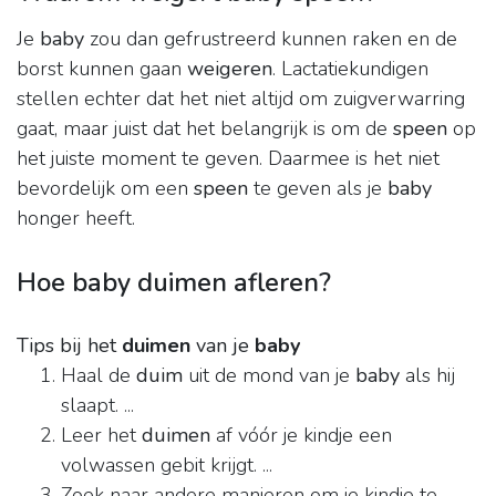
Je
baby
zou dan gefrustreerd kunnen raken en de
borst kunnen gaan
weigeren
. Lactatiekundigen
stellen echter dat het niet altijd om zuigverwarring
gaat, maar juist dat het belangrijk is om de
speen
op
het juiste moment te geven. Daarmee is het niet
bevordelijk om een
speen
te geven als je
baby
honger heeft.
Hoe baby duimen afleren?
Tips bij het
duimen
van je
baby
Haal de
duim
uit de mond van je
baby
als hij
slaapt. ...
Leer het
duimen
af vóór je kindje een
volwassen gebit krijgt. ...
Zoek naar andere manieren om je kindje te