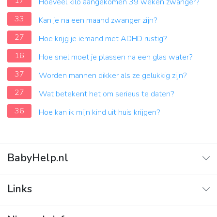
17
Hoeveel kilo aangekomen 39 weken zwanger?
33
Kan je na een maand zwanger zijn?
27
Hoe krijg je iemand met ADHD rustig?
16
Hoe snel moet je plassen na een glas water?
37
Worden mannen dikker als ze gelukkig zijn?
27
Wat betekent het om serieus te daten?
36
Hoe kan ik mijn kind uit huis krijgen?
BabyHelp.nl
Home
Links
Vraag & Antwoord
Adverteren