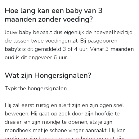
Hoe lang kan een baby van 3
maanden zonder voeding?
Jouw
baby
bepaalt dus eigenlijk de hoeveelheid tijd
die tussen twee voedingen zit. Bij pasgeboren
baby's
is dit gemiddeld
3
of 4 uur. Vanaf
3 maanden
oud
is dit ongeveer 6 uur.
Wat zijn Hongersignalen?
Typische
hongersignalen
Hij zal eerst rustig en alert
zijn
en
zijn
ogen snel
bewegen. Hij gaat op zoek door
zijn
hoofdje te
draaien en
zijn
mondje te openen, als je
zijn
mondhoek met je schone vinger aanraakt. Hij kan
gretig op
zijn
handjes gaan sabbelen en met
zijn