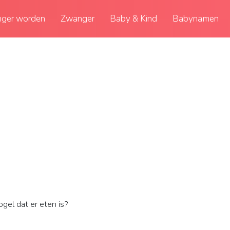
ger worden
Zwanger
Baby & Kind
Babynamen
el dat er eten is?