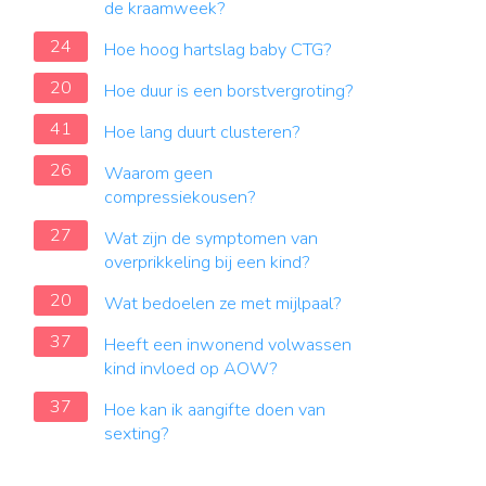
de kraamweek?
24
Hoe hoog hartslag baby CTG?
20
Hoe duur is een borstvergroting?
41
Hoe lang duurt clusteren?
26
Waarom geen
compressiekousen?
27
Wat zijn de symptomen van
overprikkeling bij een kind?
20
Wat bedoelen ze met mijlpaal?
37
Heeft een inwonend volwassen
kind invloed op AOW?
37
Hoe kan ik aangifte doen van
sexting?