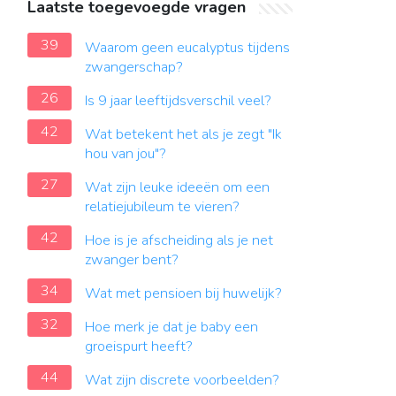
Laatste toegevoegde vragen
39
Waarom geen eucalyptus tijdens
zwangerschap?
26
Is 9 jaar leeftijdsverschil veel?
42
Wat betekent het als je zegt "Ik
hou van jou"?
27
Wat zijn leuke ideeën om een
relatiejubileum te vieren?
42
Hoe is je afscheiding als je net
zwanger bent?
34
Wat met pensioen bij huwelijk?
32
Hoe merk je dat je baby een
groeispurt heeft?
44
Wat zijn discrete voorbeelden?