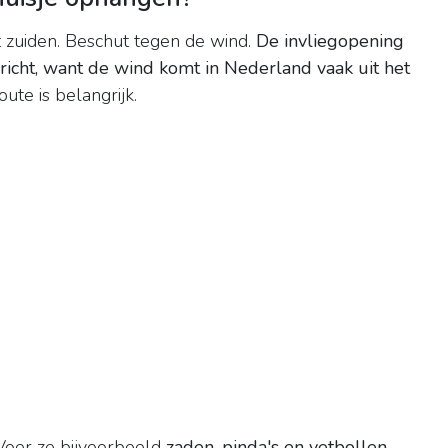
et zuiden. Beschut tegen de wind.
De invliegopening
richt, want de wind komt in Nederland vaak uit het
oute is belangrijk.
Voer ze bijvoorbeeld
zaden, pinda's en vetbollen,