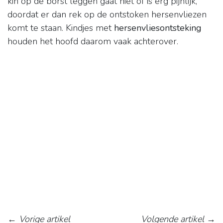
kin op de borst leggen gaat niet of is erg pijnlijk,
doordat er dan rek op de ontstoken hersenvliezen
komt te staan. Kindjes met
hersenvliesontsteking
houden het hoofd daarom vaak achterover.
←
Vorige artikel
Volgende artikel
→