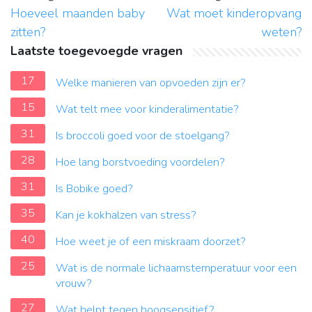
Hoeveel maanden baby
Wat moet kinderopvang
zitten?
weten?
Laatste toegevoegde vragen
17
Welke manieren van opvoeden zijn er?
15
Wat telt mee voor kinderalimentatie?
31
Is broccoli goed voor de stoelgang?
28
Hoe lang borstvoeding voordelen?
31
Is Bobike goed?
35
Kan je kokhalzen van stress?
40
Hoe weet je of een miskraam doorzet?
25
Wat is de normale lichaamstemperatuur voor een
vrouw?
27
Wat helpt tegen hoogsensitief?