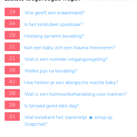
19
Wie geeft een kraammand?
34
Is het kindsdeel opeisbaar?
29
Hoelang opname bevalling?
21
Kan een baby zich een trauma herinneren?
21
Wat is een normale omgangsregeling?
16
Welke pijn na bevalling?
42
Hoe herken je een allergische reactie baby?
28
Wat is een hormoonbehandeling voor mannen?
28
Is lijnzaad goed elke dag?
31
Wat betekent het vlammetje 🔥 emoji op
Snapchat?