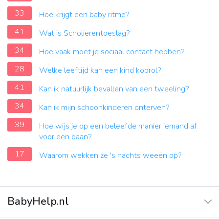
33
Hoe krijgt een baby ritme?
41
Wat is Scholierentoeslag?
34
Hoe vaak moet je sociaal contact hebben?
28
Welke leeftijd kan een kind koprol?
41
Kan ik natuurlijk bevallen van een tweeling?
34
Kan ik mijn schoonkinderen onterven?
39
Hoe wijs je op een beleefde manier iemand af
voor een baan?
17
Waarom wekken ze 's nachts weeën op?
BabyHelp.nl