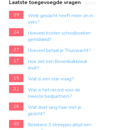
Laatste toegevoegde vragen
39
Welk geslacht heeft meer zin in
seks?
24
Hoeveel kosten schoolboeken
gemiddeld?
27
Hoeveel betaal je Thuiswacht?
17
Hoe ziet een Bovenbuikbreuk
eruit?
15
Wat is een star vraag?
31
Wat is het record voor de
meeste bedpartners?
26
Wat doet lang haar met je
gezicht?
40
Betekent 3 streepjes altijd een