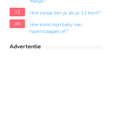
meisje?
32
Hoe zwaar ben je als je 12 bent?
38
Hoe komt mijn baby van
hazenslaapjes af?
Advertentie