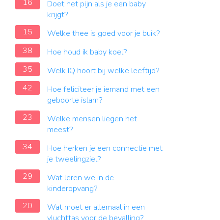
16
Doet het pijn als je een baby
krijgt?
15
Welke thee is goed voor je buik?
38
Hoe houd ik baby koel?
35
Welk IQ hoort bij welke leeftijd?
42
Hoe feliciteer je iemand met een
geboorte islam?
23
Welke mensen liegen het
meest?
34
Hoe herken je een connectie met
je tweelingziel?
29
Wat leren we in de
kinderopvang?
20
Wat moet er allemaal in een
vluchttas voor de bevalling?