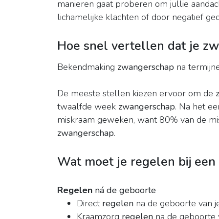
manieren gaat proberen om jullie aandac
lichamelijke klachten of door negatief ge
Hoe snel vertellen dat je z
Bekendmaking
zwangerschap
na termijn
De meeste stellen kiezen ervoor om de
twaalfde week
zwangerschap
. Na het ee
miskraam geweken, want 80% van de misk
zwangerschap
.
Wat moet je regelen bij een
Regelen
ná de geboorte
Direct
regelen
na de geboorte van j
Kraamzorg
regelen
na de geboorte v