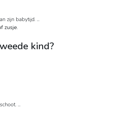
zijn babytijd. ...
of zusje
.
tweede kind?
hoot. ...