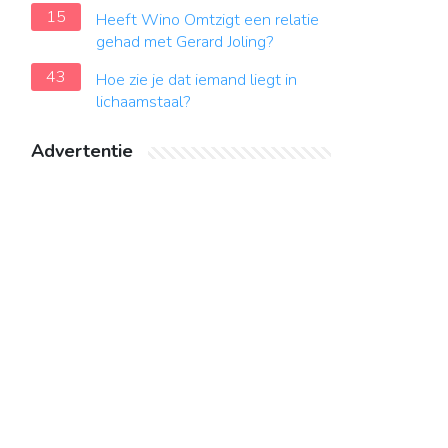
15
Heeft Wino Omtzigt een relatie
gehad met Gerard Joling?
43
Hoe zie je dat iemand liegt in
lichaamstaal?
Advertentie