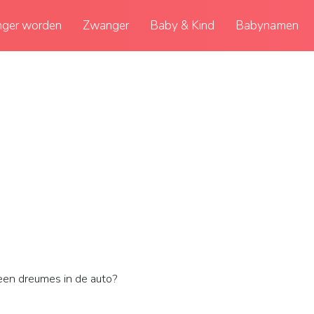
ger worden
Zwanger
Baby & Kind
Babynamen
een dreumes in de auto?