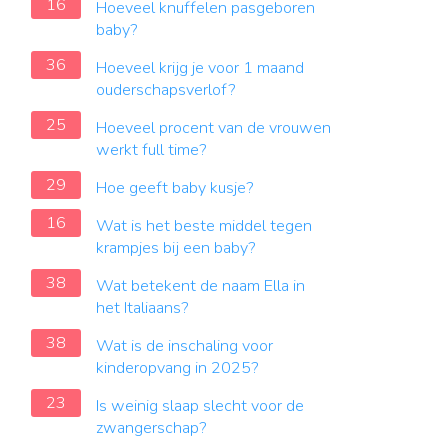
16
Hoeveel knuffelen pasgeboren
baby?
36
Hoeveel krijg je voor 1 maand
ouderschapsverlof?
25
Hoeveel procent van de vrouwen
werkt full time?
29
Hoe geeft baby kusje?
16
Wat is het beste middel tegen
krampjes bij een baby?
38
Wat betekent de naam Ella in
het Italiaans?
38
Wat is de inschaling voor
kinderopvang in 2025?
23
Is weinig slaap slecht voor de
zwangerschap?