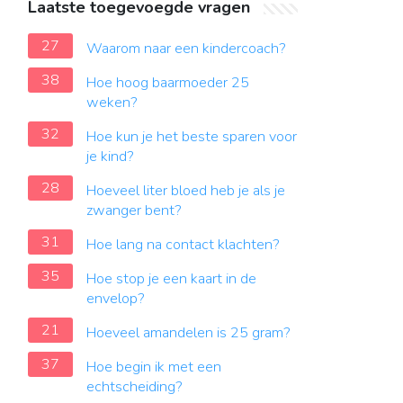
Laatste toegevoegde vragen
27
Waarom naar een kindercoach?
38
Hoe hoog baarmoeder 25
weken?
32
Hoe kun je het beste sparen voor
je kind?
28
Hoeveel liter bloed heb je als je
zwanger bent?
31
Hoe lang na contact klachten?
35
Hoe stop je een kaart in de
envelop?
21
Hoeveel amandelen is 25 gram?
37
Hoe begin ik met een
echtscheiding?