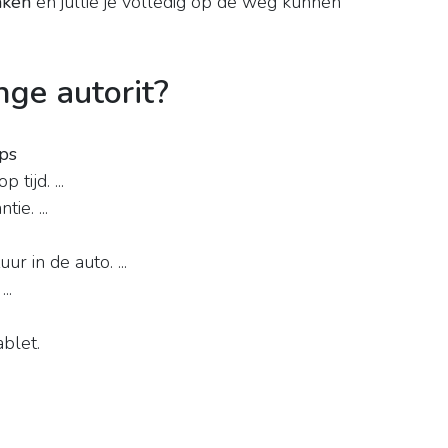
aken
en jullie je volledig op de weg kunnen
nge autorit?
ips
 tijd. ...
ie. ...
 in de auto. ...
..
blet.