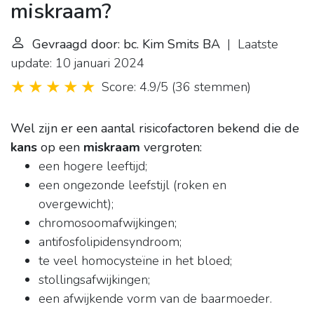
miskraam?
Gevraagd door: bc. Kim Smits BA
| Laatste
update: 10 januari 2024
Score: 4.9/5
(
36 stemmen
)
Wel zijn er een aantal risicofactoren bekend die de
kans
op een
miskraam
vergroten:
een hogere leeftijd;
een ongezonde leefstijl (roken en
overgewicht);
chromosoomafwijkingen;
antifosfolipidensyndroom;
te veel homocysteïne in het bloed;
stollingsafwijkingen;
een afwijkende vorm van de baarmoeder.