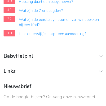
40
Hoelang duurt een babyshower?
43
Wat zijn de 7 ondeugden?
32
Wat zijn de eerste symptomen van windpokken
bij een kind?
18
Is seks terwijl je slaapt een aandoening?
BabyHelp.nl
Home
Links
Vraag & Antwoord
Adverteren
Nieuwsbrief
Contact
Op de hoogte blijven? Ontvang onze nieuwsbrief
Over ons