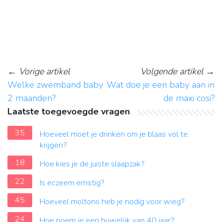
←
Vorige artikel
Volgende artikel
→
Welke zwemband baby
Wat doe je een baby aan in
2 maanden?
de maxi cosi?
Laatste toegevoegde vragen
35
Hoeveel moet je drinken om je blaas vol te
krijgen?
18
Hoe kies je de juiste slaapzak?
22
Is eczeem ernstig?
45
Hoeveel moltons heb je nodig voor wieg?
24
Hoe noem je een huwelijk van 40 jaar?