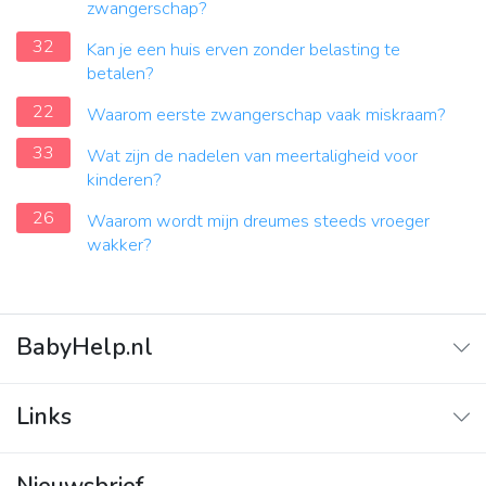
zwangerschap?
32
Kan je een huis erven zonder belasting te
betalen?
22
Waarom eerste zwangerschap vaak miskraam?
33
Wat zijn de nadelen van meertaligheid voor
kinderen?
26
Waarom wordt mijn dreumes steeds vroeger
wakker?
BabyHelp.nl
Home
Links
Vraag & Antwoord
Adverteren