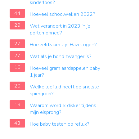
kinderloos?
44
Hoeveel schoolweken 2022?
29
Wat verandert in 2023 in je
portemonnee?
27
Hoe zeldzaam zijn Hazel ogen?
27
Wat als je hond zwanger is?
16
Hoeveel gram aardappelen baby
1 jaar?
20
Welke leeftijd heeft de snelste
spiergroei?
19
Waarom word ik dikker tijdens
mijn eisprong?
43
Hoe baby testen op reflux?