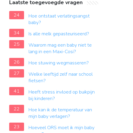
Laatste toegevoegde vragen
24
Hoe ontstaat verlatingsangst
baby?
34
Is alle melk gepasteuriseerd?
25
Waarom mag een baby niet te
lang in een Maxi-Cosi?
26
Hoe stuwing wegmasseren?
27
Welke leeftijd zelf naar school
fietsen?
41
Heeft stress invloed op buikpijn
bij kinderen?
22
Hoe kan ik de temperatuur van
mijn baby verlagen?
23
Hoeveel ORS moet ik mijn baby