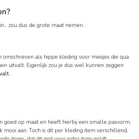
on?
ein... zou dus de grote maat nemen.
 omschreven als hippe kleding voor meisjes die qua
lein uitvalt. Eigenlijk zou je dus wel kunnen zeggen
valt
.
 goed op maat en heeft hierbij een smalle pasvorm.
k mooi aan. Toch is dit per kleding item verschillend,
de items, dat dit niet voor ieder item geldt.