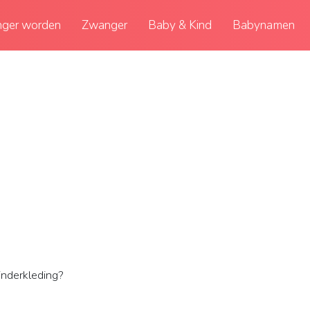
ger worden
Zwanger
Baby & Kind
Babynamen
inderkleding?