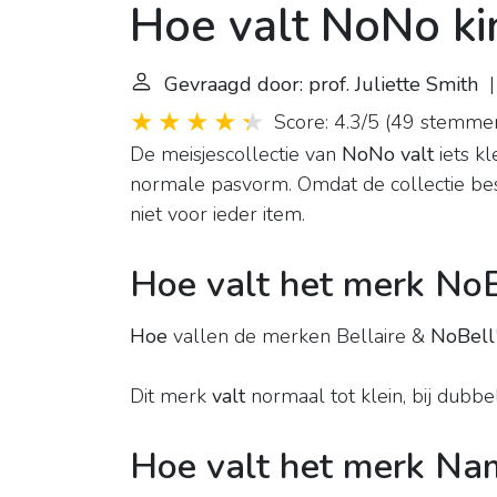
Hoe valt NoNo ki
Gevraagd door: prof. Juliette Smith
| 
Score: 4.3/5
(
49 stemme
De meisjescollectie van
NoNo valt
iets kl
normale pasvorm. Omdat de collectie besta
niet voor ieder item.
Hoe valt het merk NoB
Hoe
vallen de merken Bellaire &
NoBell
Dit merk
valt
normaal tot klein, bij dubb
Hoe valt het merk Nam