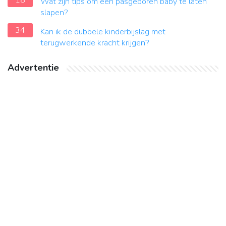
18
Wat zijn tips om een pasgeboren baby te laten
slapen?
34
Kan ik de dubbele kinderbijslag met
terugwerkende kracht krijgen?
Advertentie