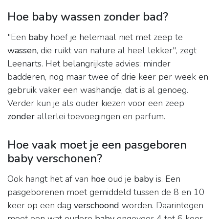
Hoe baby wassen zonder bad?
"Een
baby
hoef je helemaal niet met zeep te
wassen
, die ruikt van nature al heel lekker", zegt
Leenarts. Het belangrijkste advies: minder
badderen, nog maar twee of drie keer per week en
gebruik vaker een washandje, dat is al genoeg.
Verder kun je als ouder kiezen voor een zeep
zonder
allerlei toevoegingen en parfum.
Hoe vaak moet je een pasgeboren
baby verschonen?
Ook hangt het af van
hoe
oud je
baby
is. Een
pasgeborenen moet gemiddeld tussen de 8 en 10
keer op een dag
verschoond
worden. Daarintegen
moet een wat oudere
baby
ongeveer 4 tot 6 keer