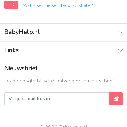
40
Wat is kenmerkend voor Australië?
BabyHelp.nl
Home
Links
Vraag & Antwoord
Adverteren
Nieuwsbrief
Contact
Op de hoogte blijven? Ontvang onze nieuwsbrief
Over ons
Privacy beleid