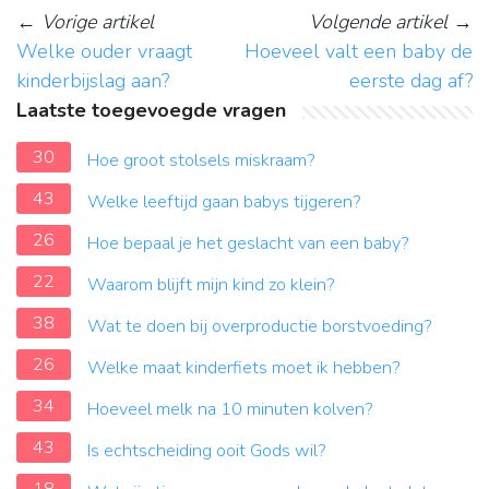
←
Vorige artikel
Volgende artikel
→
Welke ouder vraagt
Hoeveel valt een baby de
kinderbijslag aan?
eerste dag af?
Laatste toegevoegde vragen
30
Hoe groot stolsels miskraam?
43
Welke leeftijd gaan babys tijgeren?
26
Hoe bepaal je het geslacht van een baby?
22
Waarom blijft mijn kind zo klein?
38
Wat te doen bij overproductie borstvoeding?
26
Welke maat kinderfiets moet ik hebben?
34
Hoeveel melk na 10 minuten kolven?
43
Is echtscheiding ooit Gods wil?