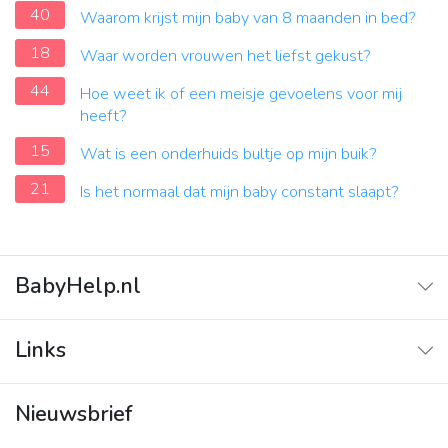
40
Waarom krijst mijn baby van 8 maanden in bed?
18
Waar worden vrouwen het liefst gekust?
44
Hoe weet ik of een meisje gevoelens voor mij
heeft?
15
Wat is een onderhuids bultje op mijn buik?
21
Is het normaal dat mijn baby constant slaapt?
BabyHelp.nl
Home
Links
Vraag & Antwoord
Adverteren
Nieuwsbrief
Contact