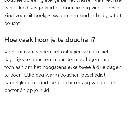
douchekop een gietertje bij het wassen van het haar
van je
kind
,
als je kind
de
douche
eng vindt. Lees je
kind
voor uit boekjes waarin een
kind
in bad gaat of
doucht.
Hoe vaak hoor je te douchen?
Veel mensen vinden het onhygiënisch om niet
dagelijks te douchen, maar dermatologen raden
toch aan om het
hoogstens elke twee à drie dagen
te doen. Elke dag warm douchen beschadigt
namelijk de natuurlijke beschermlaag van goede
bacteriën op je huid.