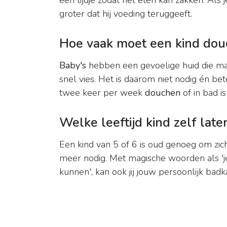
een tijdje zodat het eten kan zakken. Als j
groter dat hij voeding teruggeeft.
Hoe vaak moet een kind do
Baby's
hebben een gevoelige huid die mak
snel vies. Het is daarom niet nodig én bet
twee keer per week
douchen
of in bad i
Welke leeftijd kind zelf lat
Een kind van 5 of 6 is oud genoeg om zic
meer nodig. Met magische woorden als 'j
kunnen', kan ook jij jouw persoonlijk bad