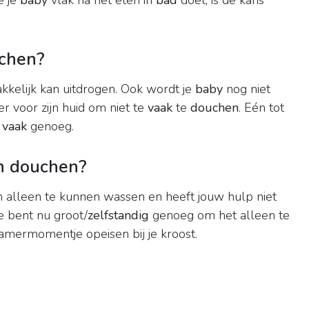
e je
baby
vlak na het eten in
bad
doet, is de kans
uchen?
kelijk kan uitdrogen. Ook wordt je
baby
nog niet
er voor zijn huid om niet te
vaak
te
douchen
. Eén tot
s
vaak
genoeg.
en douchen?
h alleen te kunnen wassen en heeft jouw hulp niet
e bent nu groot/
zelfstandig
genoeg om het alleen te
kamermomentje opeisen bij je kroost.