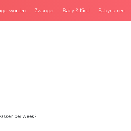
ger worden
Zwanger
Baby & Kind
Babynamen
wassen per week?