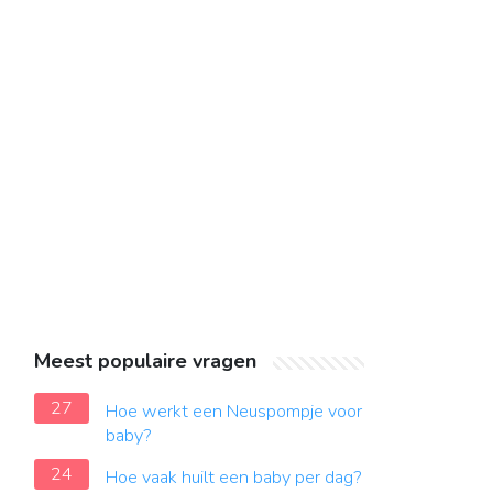
Meest populaire vragen
27
Hoe werkt een Neuspompje voor
baby?
24
Hoe vaak huilt een baby per dag?