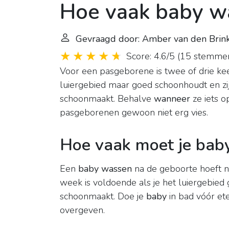
Hoe vaak baby w
Gevraagd door: Amber van den Brin
Score: 4.6/5
(
15 stemme
Voor een pasgeborene is twee of drie k
luiergebied maar goed schoonhoudt en zi
schoonmaakt. Behalve
wanneer
ze iets o
pasgeborenen gewoon niet erg vies.
Hoe vaak moet je bab
Een
baby wassen
na de geboorte hoeft n
week is voldoende als je het luiergebied
schoonmaakt. Doe je
baby
in bad vóór ete
overgeven.