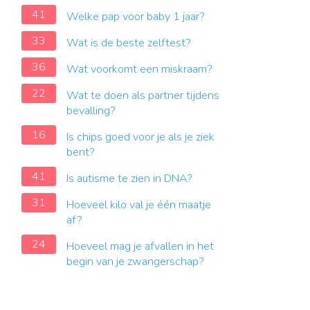
41
Welke pap voor baby 1 jaar?
33
Wat is de beste zelftest?
36
Wat voorkomt een miskraam?
22
Wat te doen als partner tijdens
bevalling?
16
Is chips goed voor je als je ziek
bent?
41
Is autisme te zien in DNA?
31
Hoeveel kilo val je één maatje
af?
24
Hoeveel mag je afvallen in het
begin van je zwangerschap?