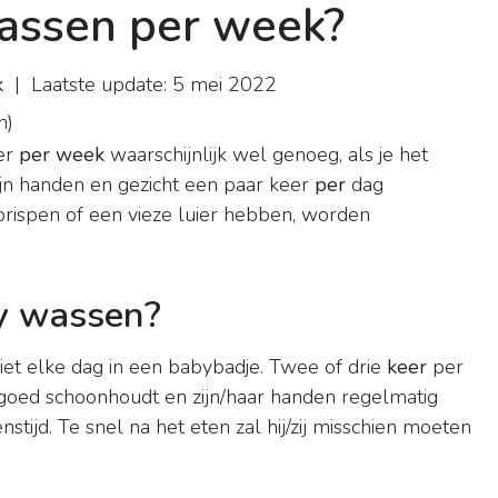
assen per week?
k
| Laatste update: 5 mei 2022
n
)
eer
per week
waarschijnlijk wel genoeg, als je het
jn handen en gezicht een paar keer
per
dag
prispen of een vieze luier hebben, worden
y wassen?
iet elke dag in een babybadje. Twee of drie
keer
per
 goed schoonhoudt en zijn/haar handen regelmatig
nstijd. Te snel na het eten zal hij/zij misschien moeten