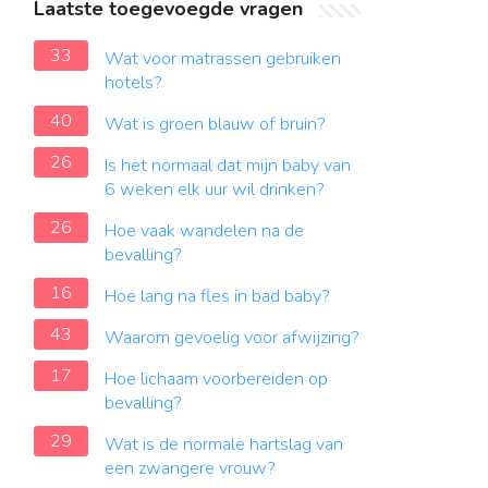
Laatste toegevoegde vragen
33
Wat voor matrassen gebruiken
hotels?
40
Wat is groen blauw of bruin?
26
Is het normaal dat mijn baby van
6 weken elk uur wil drinken?
26
Hoe vaak wandelen na de
bevalling?
16
Hoe lang na fles in bad baby?
43
Waarom gevoelig voor afwijzing?
17
Hoe lichaam voorbereiden op
bevalling?
29
Wat is de normale hartslag van
een zwangere vrouw?