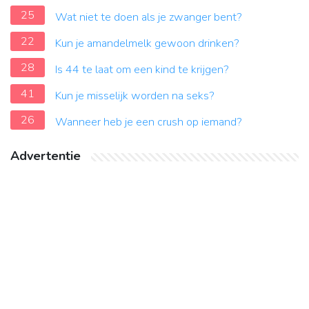
25
Wat niet te doen als je zwanger bent?
22
Kun je amandelmelk gewoon drinken?
28
Is 44 te laat om een ​​kind te krijgen?
41
Kun je misselijk worden na seks?
26
Wanneer heb je een crush op iemand?
Advertentie