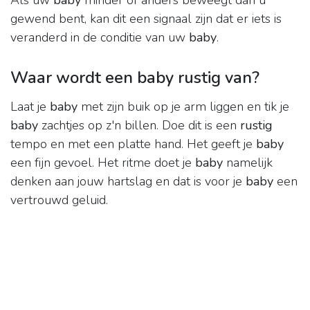
Als uw
baby
minder of anders beweegt dan u
gewend bent, kan dit een signaal zijn dat er iets is
veranderd in de conditie van uw
baby
.
Waar wordt een baby rustig van?
Laat je
baby
met zijn buik op je arm liggen en tik je
baby
zachtjes op z'n billen. Doe dit is een
rustig
tempo en met een platte hand. Het geeft je
baby
een fijn gevoel. Het ritme doet je
baby
namelijk
denken aan jouw hartslag en dat is voor je
baby
een
vertrouwd geluid.