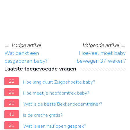
←
Vorige artikel
Volgende artikel
→
Wat denkt een
Hoeveel moet baby
pasgeboren baby?
bewegen 37 weken?
Laatste toegevoegde vragen
22
Hoe lang duurt Zuigbehoefte baby?
28
Hoe meet je hoofdomtrek baby?
20
Wat is de beste Bekkenbodemtrainer?
42
Is de creche gratis?
21
Wat is een half open gesprek?