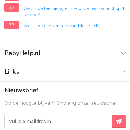
32
Wat is de leeftijdsgrens voor de basisschool op 1
oktober?
33
Wat is de achternaam van Mac-nack?
BabyHelp.nl
Home
Links
Vraag & Antwoord
Adverteren
Nieuwsbrief
Contact
Op de hoogte blijven? Ontvang onze nieuwsbrief
Over ons
Privacy beleid