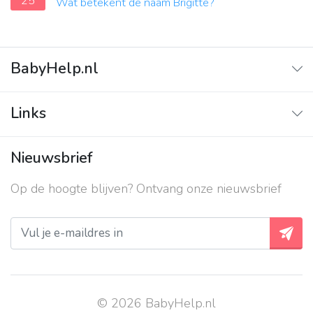
25
Wat betekent de naam Brigitte?
BabyHelp.nl
Home
Links
Vraag & Antwoord
Adverteren
Nieuwsbrief
Contact
Op de hoogte blijven? Ontvang onze nieuwsbrief
Over ons
Privacy beleid
© 2026 BabyHelp.nl