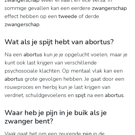
zwangerschap
weer ervaart en vice versa. In
sommige gevallen kan een eerdere
zwangerschap
effect hebben op een
tweede
of derde
zwangerschap
.
Wat als je spijt hebt van abortus?
Na een
abortus
kun je je opgelucht voelen, maar je
kunt ook last krijgen van verschillende
psychosociale klachten. Op mentaal vlak kan een
abortus
grote gevolgen hebben. Je gaat door een
rouwproces en hierbij kun je last krijgen van
verdriet, schuldgevoelens en
spijt
na een
abortus
.
Waar heb je pijn in je buik als je
zwanger bent?
Vaak gaat het om een zeurende
pijn
in de