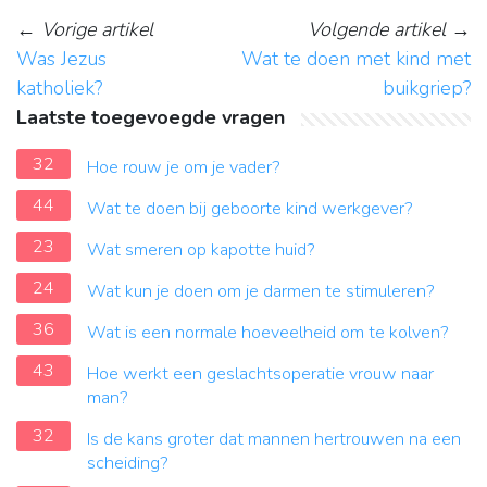
←
Vorige artikel
Volgende artikel
→
Was Jezus
Wat te doen met kind met
katholiek?
buikgriep?
Laatste toegevoegde vragen
32
Hoe rouw je om je vader?
44
Wat te doen bij geboorte kind werkgever?
23
Wat smeren op kapotte huid?
24
Wat kun je doen om je darmen te stimuleren?
36
Wat is een normale hoeveelheid om te kolven?
43
Hoe werkt een geslachtsoperatie vrouw naar
man?
32
Is de kans groter dat mannen hertrouwen na een
scheiding?