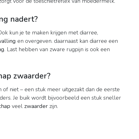
orgt voor de toeschietreflex van moedermelk.
ng nadert?
 Ook kun je te maken krijgen met diarree,
valling
en overgeven. daarnaast kan diarree een
ng
. Last hebben van zware rugpijn is ook een
ap zwaarder?
en of niet – een stuk meer uitgezakt dan de eerste
ers. Je buik wordt bijvoorbeeld een stuk sneller
chap
veel
zwaarder
zijn.