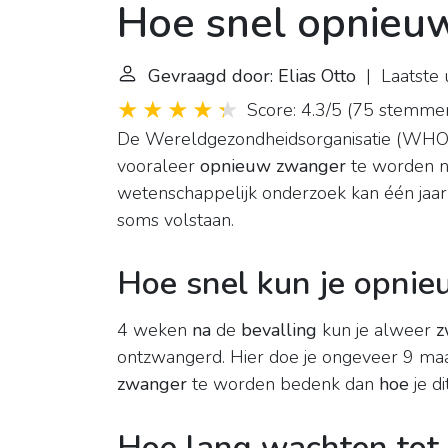
Hoe snel opnieu
Gevraagd door: Elias Otto
| Laatste 
Score: 4.3/5
(
75 stemme
De Wereldgezondheidsorganisatie (WHO)
vooraleer
opnieuw zwanger
te worden n
wetenschappelijk onderzoek kan één jaa
soms volstaan.
Hoe snel kun je opni
4 weken
na
de
bevalling
kun je alweer
z
ontzwangerd. Hier doe je ongeveer 9 maand
zwanger
te worden bedenk dan
hoe
je d
Hoe lang wachten tot