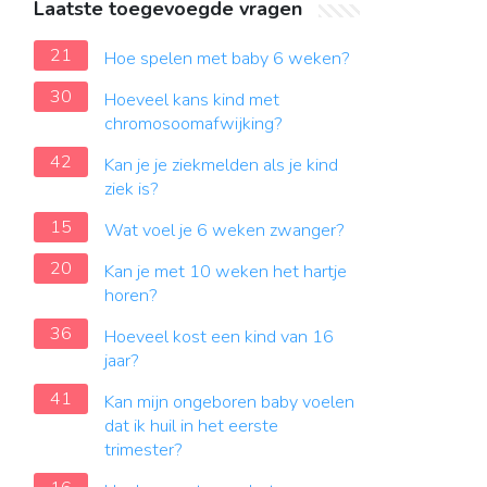
Laatste toegevoegde vragen
21
Hoe spelen met baby 6 weken?
30
Hoeveel kans kind met
chromosoomafwijking?
42
Kan je je ziekmelden als je kind
ziek is?
15
Wat voel je 6 weken zwanger?
20
Kan je met 10 weken het hartje
horen?
36
Hoeveel kost een kind van 16
jaar?
41
Kan mijn ongeboren baby voelen
dat ik huil in het eerste
trimester?