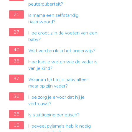
peuterpuberteit?
21
Is mama een zelfstandig
naamwoord?
27
Hoe groot zijn de voeten van een
baby?
40
Wat verdien ik in het onderwijs?
36
Hoe kan je weten wie de vader is
van je kind?
37
Waarom lijkt mijn baby alleen
maar op zijn vader?
36
Hoe zorg je ervoor dat hij je
vertrouwt?
25
Is stuitligging genetisch?
16
Hoeveel pyjama's heb ik nodig