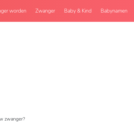
ger worden
Zwanger
Baby & Kind
Babynamen
uw zwanger?