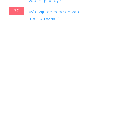
voor mijn baby?
30
Wat zijn de nadelen van
methotrexaat?