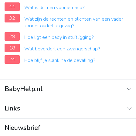
44
Wat is duimen voor iemand?
32
Wat zijn de rechten en plichten van een vader
zonder ouderlijk gezag?
29
Hoe ligt een baby in stuitligging?
18
Wat bevordert een zwangerschap?
24
Hoe blijf je slank na de bevalling?
BabyHelp.nl
Home
Links
Vraag & Antwoord
Adverteren
Nieuwsbrief
Contact